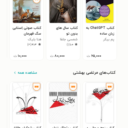
کتاب ChatGPT به
کتاب سال های
کتاب صوتی اِستابی
کتا
زبان ساده
بدون تو
سگ قهرمان
انگ
پم بیکر
شمسی جلفا
هنا بلیک
اوا 
زبا
۰
)
۳
(
۳٫۳
)
۱
(
۱٫۰
آمو
شنو
۶۵,۰۰۰
ت
۸۰,۰۰۰
ت
۱۰,۰۰۰
ت
کتاب‌های مرتضی بهشتی
مشاهده همه
کتاب زوج درمانی در
کتاب پژواک زندان
کتاب شوکران طلاق
کتا