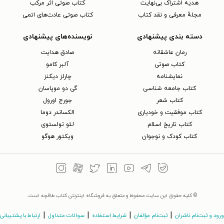
هدیه اشتراک بی‌نهایت
کتاب صوتی اثر مرکب
مجلهٔ معرفی و نقد کتاب
کتاب صوتی عادت‌های اتمی
دسته بندی پیشنهادی
نویسنده‌های پیشنهادی
رمان عاشقانه
صادق هدایت
کتاب‌ صوتی
آلبر کامو
نمایشنامه
چارلز دیکنز
کتاب جامعه شناسی
گی دو موپاسان
کتاب شعر
جورج اورول
کتاب موفقیت و خودیاری
الکساندر دوما
کتاب تاریخ اسلام
لئو تولستوی
کتاب کودک و نوجوان
ویکتور هوگو
© کلیه حقوق این سایت محفوظ و متعلق به فروشگاه اینترنتی کتاب طاقچه است.
|
|
|
|
ورود و ثبت‌نام ناشران
ثبت‌نام مؤلفان
شرایط استفاده
سوالات متداول
ارتباط با پشتیبانی