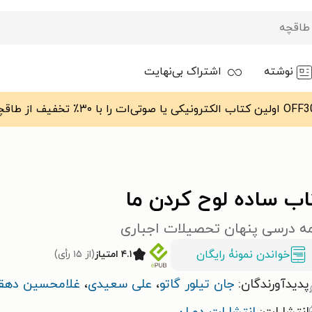
نوشته
اشتراک بی‌نهایت
اب ساده لوح کردن ما
امه درسی پنهان تحصیلات اجباری
خواندن نمونۀ رایگان
۴.۱ امتیاز
(از ۱۵ رأی)
پدیدآورندگان:
جان تیلور گاتو
،
علی سعیدی
،
غلامحسین دهقا