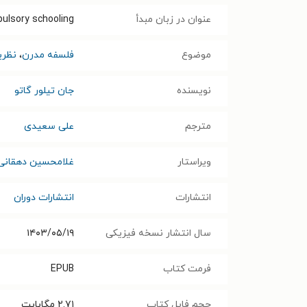
عنوان در زبان مبدأ
ulsory schooling
موضوع
فلسفه مدرن
،
نظری
نویسنده
جان تیلور گاتو
مترجم
علی سعیدی
ویراستار
غلامحسین دهقانی
انتشارات
انتشارات دوران
سال انتشار نسخه فیزیکی
۱۴۰۳/۰۵/۱۹
فرمت کتاب
EPUB
حجم فایل کتاب
۲.۷۱
مگابایت