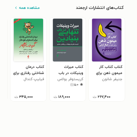
کتاب‌های انتشارات ارجمند
مشاهده همه
کتاب کتاب کار
کتاب میراث
کتاب درمان
کتا
میمون ذهن برای
وینیکات در باب
شناختی رفتاری برای
پزش
جنیفر شانون
غلبه بر کمال گرایی
تنهایی بنیادین
کریستوفر بولاس
فیلیپ کندال
اضطراب کودکان،
ماهی
)
۱
(
۵٫۰
گربه سازگار
۲۶۷,۴۰۰
ت
۱۸۹,۰۰۰
ت
۳۴۵,۰۰۰
ت