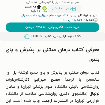
مجموعه تندآموز رفتاردرمانی شناختی
۲.۲ امتیاز
خواندن نمونۀ رایگان
(از ۹ رأی)
پدیدآورندگان:
پل ای. فلکسمن
،
مصلح میرزایی
،
سامان نونهال
انتشارات:
انتشارات ارجمند
خرید کتاب الکترونیکی
|
۱۴۳,۰۰۰
تومان
٪۳۰ تخفیف اولین خرید کتاب با کد
OFF30
معرفی کتاب درمان مبتنی بر پذیرش و پای
بندی
کتاب
درمان مبتنی بر پذیرش و پای بندی
نوشتهٔ
پل ای.
فلکسمن
با ترجمهٔ
مصلح میرزایی
(
کارشناس‌ارشد
روان‌شناسی بالینی
دانشگاه علوم پزشکی تهران
) و
سامان
نونهال
(
دانشجوی دکتری روان‌شناسی سلامت از
دانشگاه
خوارزمی تهران
)
در
انتشارات ارجمند
چاپ شده است. این