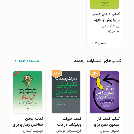
کتاب درمان مبتنی
بر پذیرش و تعهد
پل فلکسمن
)
۱
(
۱٫۰
۴۰,۰۰۰
ت
کتاب‌های انتشارات ارجمند
مشاهده همه
٪۲۰
٪۲۰
کتاب کتاب کار
کتاب میراث
کتاب درمان
کتا
میمون ذهن برای
وینیکات در باب
شناختی رفتاری برای
پزش
جنیفر شانون
غلبه بر کمال گرایی
تنهایی بنیادین
کریستوفر بولاس
فیلیپ کندال
اضطراب کودکان،
ماهی