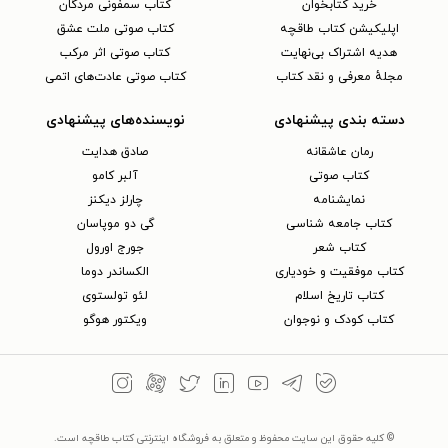
خرید کتابخوان
کتاب سمفونی مردگان
اپلیکیشن کتاب طاقچه
کتاب صوتی ملت عشق
هدیه اشتراک بی‌نهایت
کتاب صوتی اثر مرکب
مجلهٔ معرفی و نقد کتاب
کتاب صوتی عادت‌های اتمی
دسته بندی پیشنهادی
نویسنده‌های پیشنهادی
رمان عاشقانه
صادق هدایت
کتاب‌ صوتی
آلبر کامو
نمایشنامه
چارلز دیکنز
کتاب جامعه شناسی
گی دو موپاسان
کتاب شعر
جورج اورول
کتاب موفقیت و خودیاری
الکساندر دوما
کتاب تاریخ اسلام
لئو تولستوی
کتاب کودک و نوجوان
ویکتور هوگو
© کلیه حقوق این سایت محفوظ و متعلق به فروشگاه اینترنتی کتاب طاقچه است.