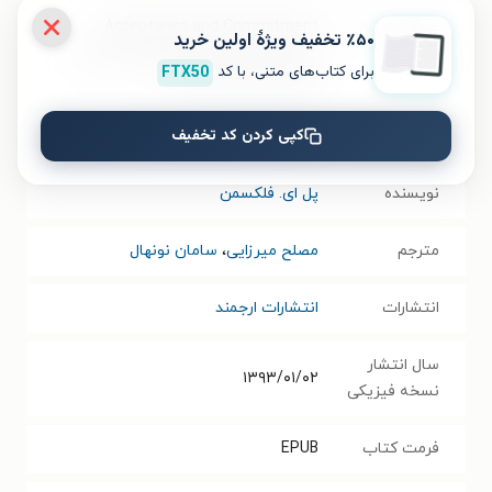
عنوان در زبان
Acceptance and Commitment
٪۵۰ تخفیف ویژۀ اولین خرید
مبدأ
Therapy: Distinctive Features (CBT
برای کتاب‌های متنی، با کد
FTX50
Distinctive Features)
کپی کردن کد تخفیف
موضوع
موفقیت و خودیاری
،
روان‌شناسی عمومی
نویسنده
پل ای. فلکسمن
مترجم
مصلح میرزایی
،
سامان نونهال
انتشارات
انتشارات ارجمند
سال انتشار
۱۳۹۳/۰۱/۰۲
نسخه فیزیکی
فرمت کتاب
EPUB