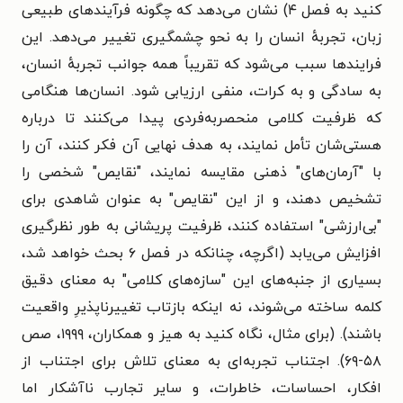
کنید به فصل ۴) نشان می‌دهد که چگونه فرآیندهای طبیعی
زبان، تجربهٔ انسان را به نحو چشمگیری تغییر می‌دهد. این
فرایندها سبب می‌شود که تقریباً همه جوانب تجربهٔ انسان،
به سادگی و به کرات، منفی ارزیابی شود. انسان‌ها هنگامی
که ظرفیت کلامی منحصربه‌فردی پیدا می‌کنند تا درباره
هستی‌شان تأمل نمایند، به هدف نهایی آن فکر کنند، آن را
با "آرمان‌های" ذهنی مقایسه نمایند، "نقایص" شخصی را
تشخیص دهند، و از این "نقایص" به عنوان شاهدی برای
"بی‌ارزشی" استفاده کنند، ظرفیت پریشانی به طور نظرگیری
افزایش می‌یابد (اگرچه، چنانکه در فصل ۶ بحث خواهد شد،
بسیاری از جنبه‌های این "سازه‌های کلامی" به معنای دقیق
کلمه ساخته می‌شوند، نه اینکه بازتاب تغییرناپذیرِ واقعیت
باشند). (برای مثال، نگاه کنید به هیز و همکاران، ۱۹۹۹، صص
۵۸-۶۹). اجتناب تجربه‌ای به معنای تلاش برای اجتناب از
افکار، احساسات، خاطرات، و سایر تجارب ناآشکار اما