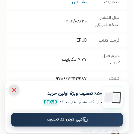
انتشارات
نشر البرز
سال انتشار
۱۳۹۴/۰۸/۳۰
نسخه فیزیکی
فرمت کتاب
EPUB
حجم فایل
۷.۷۷
مگابایت
کتاب
شابک
۹۷۸۹۶۴۴۴۲۹۱۸۷
٪۵۰ تخفیف ویژۀ اولین خرید
تعداد صفحه‌ها
۸۰
صفحه
برای کتاب‌های متنی، با کد
FTX50
قیمت کتاب
۱۵۰۰۰
تومان
کپی کردن کد تخفیف
جی.کی. رولینگ