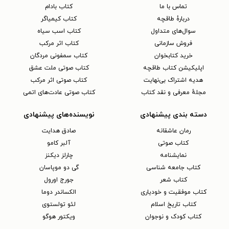
تماس با ما
کتاب بادام
دربارهٔ طاقچه
کتاب کیمیاگر
سوال‌های متداول
کتاب اسب سیاه
فروش سازمانی
کتاب اثر مرکب
خرید کتابخوان
کتاب سمفونی مردگان
اپلیکیشن کتاب طاقچه
کتاب صوتی ملت عشق
هدیه اشتراک بی‌نهایت
کتاب صوتی اثر مرکب
مجلهٔ معرفی و نقد کتاب
کتاب صوتی عادت‌های اتمی
دسته بندی پیشنهادی
نویسنده‌های پیشنهادی
رمان عاشقانه
صادق هدایت
کتاب‌ صوتی
آلبر کامو
نمایشنامه
چارلز دیکنز
کتاب جامعه شناسی
گی دو موپاسان
کتاب شعر
جورج اورول
کتاب موفقیت و خودیاری
الکساندر دوما
کتاب تاریخ اسلام
لئو تولستوی
کتاب کودک و نوجوان
ویکتور هوگو