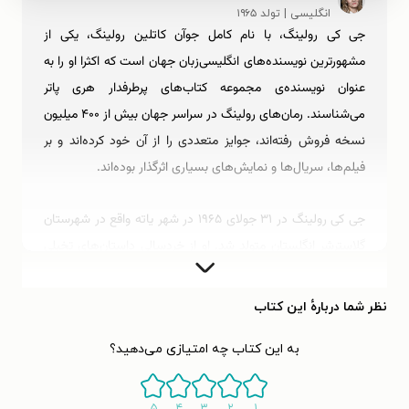
انگلیسی | تولد ۱۹۶۵
جی کی رولینگ، با نام کامل جوآن کاتلین رولینگ، یکی از
مشهورترین نویسنده‌های انگلیسی‌زبان جهان است که اکثرا او را به
عنوان نویسنده‌ی مجموعه کتاب‌های پرطرفدار هری پاتر
می‌شناسند. رمان‌های رولینگ در سراسر جهان بیش از ۴۰۰ میلیون
نسخه فروش رفته‌اند، جوایز متعددی را از آن خود کرده‌اند و بر
فیلم‌ها، سریال‌ها و نمایش‌های بسیاری اثرگذار بوده‌اند.
جی‌ کی رولینگ در ۳۱ جولای ۱۹۶۵ در شهر یاته واقع در شهرستان
گلاسترشر انگلستان متولد شد. او از خردسالی داستان‌های تخیلی
کوتاه می‌نوشت و به نوشتن علاقه‌ی زیادی داشت. رولینگ پس از
طی کردن درجات در مدرسه و کالج، در سال ۱۹۸۶ از دانشگاه
نظر شما دربارهٔ این کتاب
اکستر مدرک لیسانس ادبیات فرانسه و ادبیات باستانی یونان و
به این کتاب چه امتیازی می‌دهید؟
روم را دریافت کرد و سپس در موسسه‌ی عفو بین‌الملل لندن به
عنوان محقق و منشی دوزبانه مشغول به کار شد.
۵
۴
۳
۲
۱