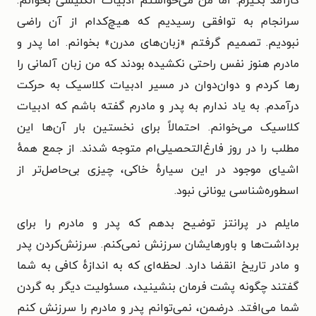
کارآمد بگیرم. اما من می‌خواستم ادبیات انگلیسی بخوانم.
سرانجام به توافقی رسیدیم که هیچ‌کدام از آن راضی
نبودیم. تصمیم گرفتم «زبان‌های مدرن» بخوانم. اما پدر و
مادرم هنوز نفس راحتی نکشیده بودند که من زبان آلمانی را
رها کردم و دوان‌دوان در مسیر ادبیات کلاسیک به حرکت
درآمدم. به یاد ندارم به پدر و مادرم گفته باشم که ادبیات
کلاسیک می‌خوانم. احتمالاً برای نخستین بار آن‌ها این
مطلب را در روز فارغ‌التحصیلی‌ام متوجه شدند. از جمع همهٔ
اشیای موجود در این سیارهٔ خاکی، چیزی بی‌حاصل‌تر از
اسطوره‌شناسی یونانی نبود.
مایلم در پرانتز توضیح بدهم که پدر و مادرم را برای
برداشت‌ها و باورهایشان سرزنش نمی‌کنم. سرزنش‌کردن پدر
و مادر تاریخ انقضا دارد. لحظه‌ای که به اندازهٔ کافی به شما
گفتند چگونه پشت فرمان بنشینید، مسئولیت دیگر به گردن
شما می‌افتد. درضمن، نمی‌توانم پدر و مادرم را سرزنش کنم