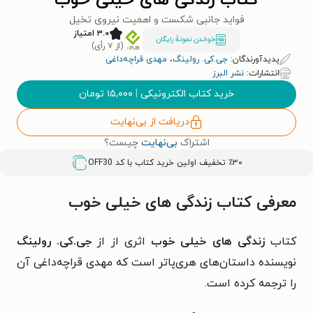
کتاب زندگی های خیلی خوب
فواید جانبی شکست و اهمیت نیروی تخیل
۳.۰ امتیاز
خواندن نمونۀ رایگان
(از ۷ رأی)
پدیدآورندگان:
جی.کی. رولینگ
،
مهدی قراچه‌داغی
انتشارات:
نشر البرز
خرید کتاب الکترونیکی
|
۱۵,۰۰۰
تومان
دریافت از بی‌نهایت
اشتراک
بی‌نهایت
چیست؟
٪۳۰ تخفیف اولین خرید کتاب با کد
OFF30
معرفی کتاب زندگی های خیلی خوب
کتاب
زندگی های خیلی خوب
اثری از از
جی.کی. رولینگ
نویسنده داستان‌های هری‌پاتر است که مهدی قراچه‌داغی آن
را ترجمه کرده است.