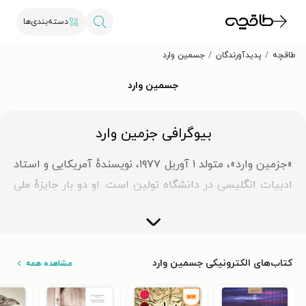
دسته‌بندی‌ها
طاقچه
پدیدآورندگان
جسمین وارد
جسمین وارد
بیوگرافی جزمین وارد
«جزمین وارد»، متولد ۱ آوریل ۱۹۷۷، نویسندهٔ آمریکایی و استاد
ادبیات انگلیسی در دانشگاه تولین است. او دو بار جایزهٔ ملی
کتاب آمریکا در بخش داستان را دریافت کرده است؛ نخست
در سال ۲۰۱۱ برای رمان دومش «Salvage the Bones» که
داستان عشق خانوادگی و همبستگی جامعه در مواجهه با
کتاب‌های الکترونیکی جسمین وارد
مشاهده همه
طوفان کاترینا را روایت می‌کند و بار دوم در سال ۲۰۱۷ برای
رمان «Sing, Unburied, Sing». «وارد» نخستین زن و نخستین