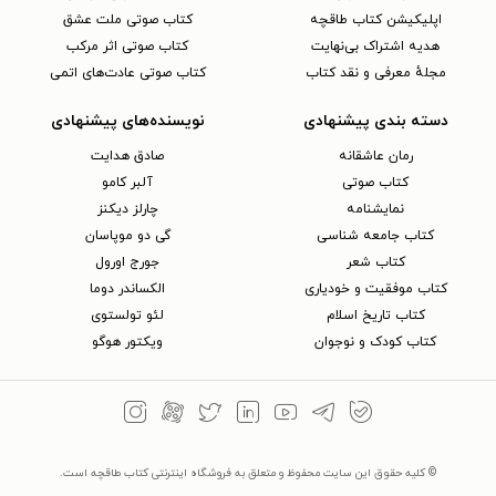
اپلیکیشن کتاب طاقچه
کتاب صوتی ملت عشق
هدیه اشتراک بی‌نهایت
کتاب صوتی اثر مرکب
مجلهٔ معرفی و نقد کتاب
کتاب صوتی عادت‌های اتمی
دسته بندی پیشنهادی
نویسنده‌های پیشنهادی
رمان عاشقانه
صادق هدایت
کتاب‌ صوتی
آلبر کامو
نمایشنامه
چارلز دیکنز
کتاب جامعه شناسی
گی دو موپاسان
کتاب شعر
جورج اورول
کتاب موفقیت و خودیاری
الکساندر دوما
کتاب تاریخ اسلام
لئو تولستوی
کتاب کودک و نوجوان
ویکتور هوگو
© کلیه حقوق این سایت محفوظ و متعلق به فروشگاه اینترنتی کتاب طاقچه است.