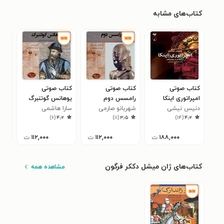
کتاب‌های مشابه
کتاب صوتی
کتاب صوتی
کتاب صوتی
کتا
امپراتوری اینکا
رامسس دوم
یوهانس گوتنبرگ
دنبا
دنیس نیشی
شهربانو صارمی
سارا هاشمی
داو
پات
۷
)
۶
(
۴٫۲
)
۱۱
(
۳٫۵
)
۱۴
(
۴٫۲
۱۸۸,۰۰۰
ت
۱۱۲,۰۰۰
ت
۱۱۲,۰۰۰
ت
کتاب‌های ژان میشل دککر فرگون
مشاهده همه