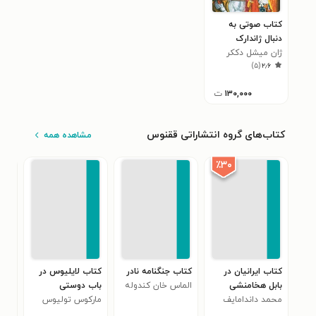
کتاب صوتی به
دنبال ژاندارک
ژان میشل دککر
)
۵
(
۲٫۶
فرگون
۱۳۰,۰۰۰
ت
کتاب‌های گروه انتشاراتی ققنوس
مشاهده همه
٪۳۰
کتاب ایرانیان در
کتاب جنگنامه نادر
کتاب لایلیوس در
کتا
بابل هخامنشی
الماس خان کندوله
باب دوستی
باس
محمد داندامایف
ای
مارکوس تولیوس
آلی
سیسرو