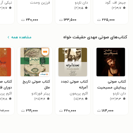
جیمز اف. گود
دان ناردو
مدرنیت
فرزین وحدت
نیکی آر.
۳
(
۲٫۷
)
۴
(
۲٫۵
)
۳
(
۳٫۷
۲۲۵,۰۰۰
ت
۱۳۳,۵۰۰
ت
۲۴۰,۰۰۰
ت
کتاب‌های صوتی مهدی حقیقت خواه
مشاهده همه
کتاب صوتی
کتاب صوتی تجدد
کتاب صوتی تاریخ
کتاب صو
پیدایش مسیحیت
آمرانه
ملل
دوران قا
دان ناردو
اکرم پریمون
پیتر فورتادو
اکرم پری
برآمدن 
۷
(
۲٫۸
)
۳۵
(
۳٫۶
)
۱۵
(
۳٫۹
)
۲۳
(
۳٫۳
۱۸۴,۰۰۰
ت
۲۲۰,۰۰۰
ت
۲۹۹,۰۰۰
ت
۲۰۲,۰۰۰