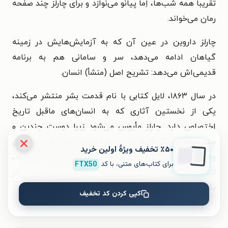
تقریبا همه شب‌ها، اِما پیانو می‌نوازد و برای چارلز چند صفحه
رمان می‌خواند.
چارلز داروین در عین آن که به آزمایش‌هایش در زمینه
گیاهان ادامه می‌دهد، سر و سامانی هم به برنامه
قدیمی‌اش می‌دهد: تشریح اصل (منشأ) انسان.
در سال ۱۸۶۳، لایل کتابی با نام قدمت بشر منتشر می‌کند،
یکی از نخستین آثاری که به انسان‌های ماقبل تاریخ
اختصاص دارد. چارلز مأیوس می‌شود زیرا دوست چندین و
چند ساله‌اش یک کلمه هم در باره تکامل ننوشته است. مثل
٪۵۰ تخفیف ویژۀ اولین خرید
والاس که همزمان با چارلز انتخاب طبیعی را کشف کرده بود،
برای کتاب‌های متنی، با کد
FTX50
لایل هم نمی‌تواند نظریه تکامل را در مورد انسان به کار
بگیرد.
کپی کردن کد تخفیف