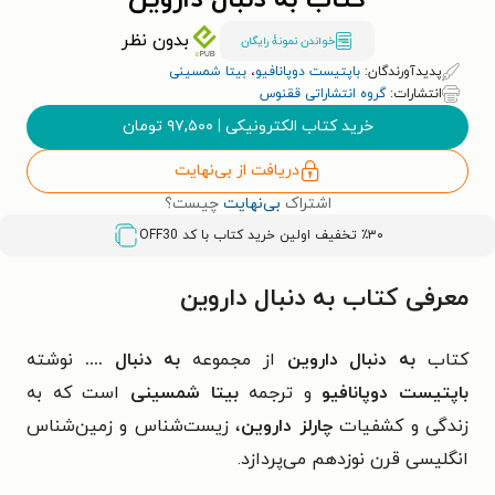
کتاب به دنبال داروین
بدون نظر
خواندن نمونۀ رایگان
پدیدآورندگان:
باپتیست دوپانافیو
،
بیتا شمسینی
انتشارات:
گروه انتشاراتی ققنوس
خرید کتاب الکترونیکی
|
۹۷,۵۰۰
تومان
دریافت از بی‌نهایت
اشتراک
بی‌نهایت
چیست؟
٪۳۰ تخفیف اولین خرید کتاب با کد
OFF30
معرفی کتاب به دنبال داروین
کتاب
به دنبال داروین
از مجموعه
به دنبال ....
نوشته
باپتیست دوپانافیو
و ترجمه
بیتا شمسینی
است که به
زندگی و کشفیات
چارلز داروین
، زیست‌شناس و زمین‌شناس
انگلیسی قرن نوزدهم می‌پردازد.