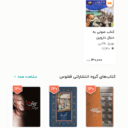
کتاب صوتی به
دنبال داروین
بهروز طالبی
)
۱۱
(
۴٫۱
۱۳۰,۰۰۰
ت
کتاب‌های گروه انتشاراتی ققنوس
مشاهده همه
٪۳۰
٪۳۰
٪۳۰