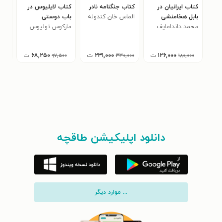
کتاب ایرانیان در
کتاب جنگنامه نادر
کتاب لایلیوس در
کتا
بابل هخامنشی
الماس خان کندوله
باب دوستی
باس
محمد داندامایف
ای
مارکوس تولیوس
آلی
سیسرو
۱۲۶,۰۰۰
ت
۲۳۱,۰۰۰
ت
۶۸,۲۵۰
ت
۵۰۰
۹۷,۵۰۰
۳۳۰,۰۰۰
۱۸۰,۰۰۰
دانلود اپلیکیشن طاقچه
... موارد دیگر