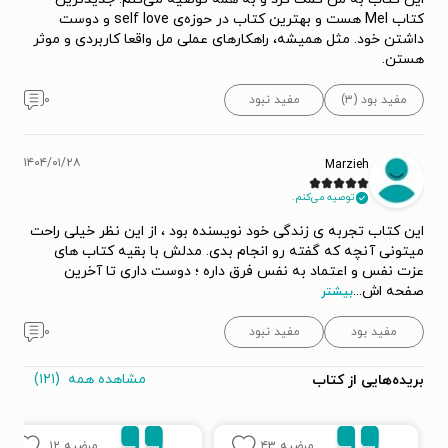
کتاب Mel هست و بهترین کتاب در حوزه‌ی self love و دوست
داشتن خود. مثل همیشه، راهکارهای عملی مل واقعا کاربردی و موثر
هستن.
مفید بود (۳)
مفید نبود
۰
۱۴۰۴/۰۱/۲۸
Marzieh
توصیه می‌کنم.
این کتاب تجربه ی زندگی خود نویسنده بود ، از این نظر خیلی راحت
میتونی آنچه که گفته رو انجام بدی. مدلش با بقیه کتاب های
عزت نفس و اعتماد به نفس فرق داره ؛ دوست داری تا آخرین
صفحه اش
...
بیشتر
مفید بود
مفید نبود
۰
مشاهده همه
(۱۲۱)
بریده‌هایی از کتاب
مرضیه
۴۳
مرضیه
۱۲