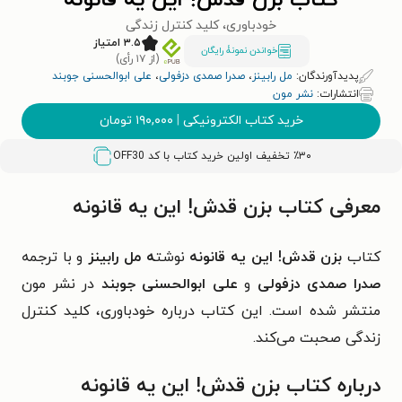
کتاب بزن قدش! این یه قانونه
خودباوری، کلید کنترل زندگی
۳.۵ امتیاز
خواندن نمونۀ رایگان
(از ۱۷ رأی)
پدیدآورندگان:
مل رابینز
،
صدرا صمدی دزفولی
،
علی ابوالحسنی جوبند
انتشارات:
نشر مون
خرید کتاب الکترونیکی
|
۱۹۰,۰۰۰
تومان
٪۳۰ تخفیف اولین خرید کتاب با کد
OFF30
معرفی کتاب بزن قدش! این یه قانونه
کتاب
بزن قدش! این یه قانونه
نوشت
ه مل رابینز
و با ترجمه
صدرا صمدی دزفولی
و
علی ابوالحسنی جوبند
در نشر مون
منتشر شده است. این کتاب درباره خودباوری، کلید کنترل
زندگی صحبت می‌کند.
درباره کتاب بزن قدش! این یه قانونه