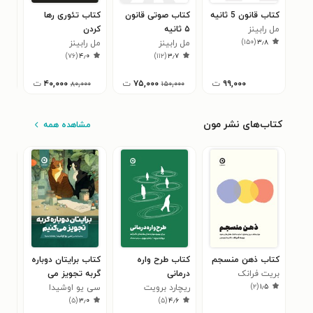
کتاب قانون 5 ثانیه
کتاب صوتی قانون
کتاب تئوری رها
کتا
مل رابینز
۵ ثانیه
کردن
۵ 
)
۱۵۰
(
۳٫۸
مل رابینز
مل رابینز
کتا
مل ر
۳
)
۷۶
(
۴٫۰
)
۱۱۲
(
۳٫۷
۹۹,۰۰۰
ت
۷۵,۰۰۰
ت
۴۰,۰۰۰
ت
۸۰,۰۰۰
۱۵۰,۰۰۰
کتاب‌های نشر مون
مشاهده همه
کتاب ذهن منسجم
کتاب طرح واره
کتاب برایتان دوباره
کتا
بریت فرانک
درمانی
گربه تجویز می
فرص
)
۲
(
۱٫۵
ریچارد برویت
کنیم
سی یو اوشیدا
کیم
۹
)
۵
(
۳٫۰
)
۵
(
۴٫۶