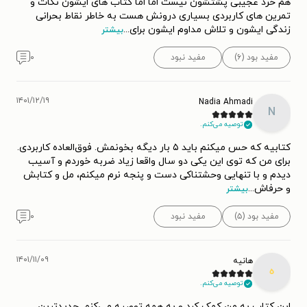
هم خرد عجیبی پشتشون نیست اما اما کتاب های ایشون نکات و
تمرین های کاربردی بسیاری درونش هست به خاطر نقاط بحرانی
زندگی ایشون و تلاش مداوم ایشون برای
...
بیشتر
مفید بود (۶)
مفید نبود
۰
۱۴۰۱/۱۲/۱۹
Nadia Ahmadi
N
توصیه می‌کنم.
کتابیه که حس میکنم باید ۵ بار دیگه بخونمش. فوق‌العاده کاربردی.
برای من که توی این یکی دو سال واقعا زیاد ضربه خوردم و آسیب
دیدم و با تنهایی وحشتناکی دست و پنجه نرم میکنم، مل و کتابش
و حرفاش
...
بیشتر
مفید بود (۵)
مفید نبود
۰
۱۴۰۱/۱۱/۰۹
هانیه
ه
توصیه می‌کنم.
این کتاب به من کمک کرد و به همه توصیه می‌کنم. جدیدترین