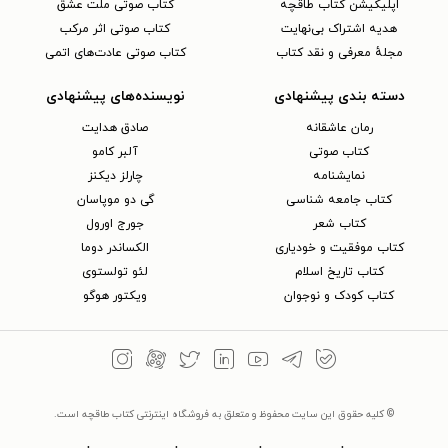
اپلیکیشن کتاب طاقچه
کتاب صوتی ملت عشق
هدیه اشتراک بی‌نهایت
کتاب صوتی اثر مرکب
مجلهٔ معرفی و نقد کتاب
کتاب صوتی عادت‌های اتمی
دسته بندی پیشنهادی
نویسنده‌های پیشنهادی
رمان عاشقانه
صادق هدایت
کتاب‌ صوتی
آلبر کامو
نمایشنامه
چارلز دیکنز
کتاب جامعه شناسی
گی دو موپاسان
کتاب شعر
جورج اورول
کتاب موفقیت و خودیاری
الکساندر دوما
کتاب تاریخ اسلام
لئو تولستوی
کتاب کودک و نوجوان
ویکتور هوگو
© کلیه حقوق این سایت محفوظ و متعلق به فروشگاه اینترنتی کتاب طاقچه است.