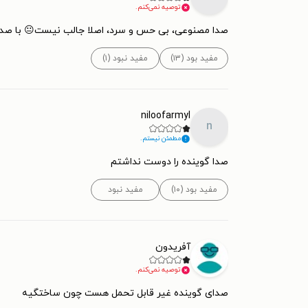
توصیه نمی‌کنم.
صدا مصنوعی، بی حس و سرد، اصلا جالب نیست😐 با صدای
مفید بود (۱۳)
مفید نبود (۱)
niloofarmyl
n
مطمئن نیستم.
صدا گوینده را دوست نداشتم
مفید بود (۱۰)
مفید نبود
آفریدون
توصیه نمی‌کنم.
صدای گوینده غیر قابل تحمل هست چون ساختگیه