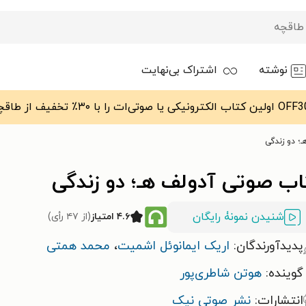
نوشته
اشتراک بی‌نهایت
؛ دو زندگی
اب صوتی آدولف هـ؛ دو زندگی
شنیدن نمونۀ رایگان
۴.۶ امتیاز
(از ۴۷ رأی)
پدیدآورندگان:
اریک ایمانوئل اشمیت
،
محمد همتی
گوینده:
هوتن شاطری‌پور
انتشارات:
نشر صوتی نیک