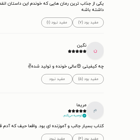
یکی از جذاب ترین رمان هایی که خوندم این داستان انق
داشته باشه
مفید بود (۷)
مفید نبود (۱)
نگین
ن
چه کیفیتی 😍عالی خونده و تولید شده✌
مفید بود (۵)
مفید نبود
مریما
م
توصیه می‌کنم.
کتاب بسیار جالب و آموزنده ای بود. واقعا حیف که آدم 
مفید بود (۴)
مفید نبود