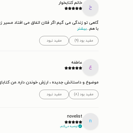
خانم کتابخوار
خ
گاهی تو زندگی می گیم اگر فلان اتفاق می افتاد مسیر زن
با هم
...
بیشتر
مفید بود (۹)
مفید نبود
عاطفه
ع
موضوع و داستانش جدیده ، ارزش خوندن داره..من کتابا
مفید بود (۸)
مفید نبود
novelist
n
توصیه می‌کنم.