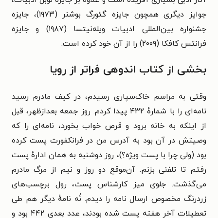
آثار ادبی بسیاری آفریده است و علاوه بر جایزه نوبل ادبیات،
جوایز دیگری همچون جایزه گئورگ بوشنر (۱۹۷۳)، جایزه
جشنواره بین‌المللی ادبیات ویله‌نیتسا (۱۹۸۷) و جایزه
فرانتس کافکا (۲۰۰۹) را از آن خود کرده است.
بخشی از کتاب اندوهی فراتر از رویا
وقتی به مراسم خاک‌سپاری رسیدم، در کیف مادرم رسید
نامه‌ای را با شمارهٔ ۴۳۲ پیدا کردم. روز جمعه بعدازظهر، قبل
از اینکه به خانه برود و قرص خواب بخورد، نامه‌ای را که
وصیتش در آن بود به آدرس من در فرانکفورت پست کرده
بود (ولی چرا با پست ویژه؟)، روز دوشنبه به همان ادارهٔ پست
رفتم تا تلفنی بزنم. آن‌موقع دو روز و نیم از مرگ مادرم
می‌گذشت. جلوی میز کارشناس پست، رول برچسب‌های
زردرنگ مخصوص ارسال نامه را دیدم. نُه نامهٔ دیگر هم طی
تعطیلات آخر هفته پست شده بودند، عدد بعدی ۴۴۲ بود و