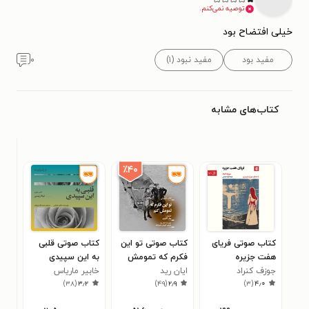
توصیه نمی‌کنم.
خیلی افتضاح بود
مفید بود
مفید نبود (۱)
۰
کتاب‌های مشابه
٪۴۰
کتاب صوتی فریای
کتاب صوتی تو این
کتاب صوتی قلبی
کتا
هفت‌ جزیره
فکرم که تمومش
به این سپیدی
کوب
۳
جوزف کنراد
کنم
ایان رید
خابیر ماریاس
)
۳۸
(
۳٫۲
)
۴۹
(
۲٫۹
)
۳
(
۴٫۰