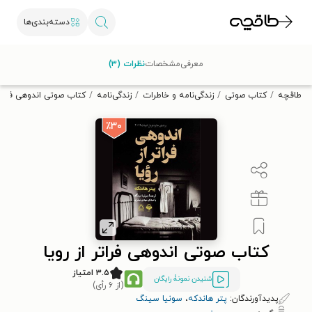
دسته‌بندی‌ها
با کد تخفیف OFF30 اولین کتاب الکترونیکی یا صوتی‌ات را با ۳۰٪
معرفی
مشخصات
نظرات (۳)
تخفیف از طاقچه دریافت کن.
طاقچه
کتاب صوتی
زندگی‌نامه و خاطرات
زندگی‌نامه
کتاب صوتی اندوهی فراتر 
٪۳۰
کتاب صوتی اندوهی فراتر از رویا
۳.۵ امتیاز
شنیدن نمونۀ رایگان
(از ۶ رأی)
پدیدآورندگان:
پتر هاندکه
،
سونیا سینگ