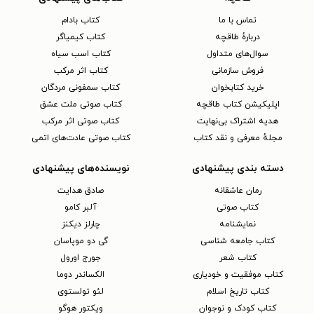
تماس با ما
کتاب بادام
دربارهٔ طاقچه
کتاب کیمیاگر
سوال‌های متداول
کتاب اسب سیاه
فروش سازمانی
کتاب اثر مرکب
خرید کتابخوان
کتاب سمفونی مردگان
اپلیکیشن کتاب طاقچه
کتاب صوتی ملت عشق
هدیه اشتراک بی‌نهایت
کتاب صوتی اثر مرکب
مجلهٔ معرفی و نقد کتاب
کتاب صوتی عادت‌های اتمی
دسته بندی پیشنهادی
نویسنده‌های پیشنهادی
رمان عاشقانه
صادق هدایت
کتاب‌ صوتی
آلبر کامو
نمایشنامه
چارلز دیکنز
کتاب جامعه شناسی
گی دو موپاسان
کتاب شعر
جورج اورول
کتاب موفقیت و خودیاری
الکساندر دوما
کتاب تاریخ اسلام
لئو تولستوی
کتاب کودک و نوجوان
ویکتور هوگو