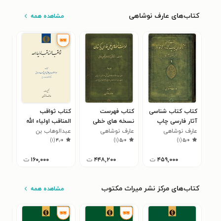
کتاب‌های عارف نوشاهی
مشاهده همه
کتاب کتاب شناسی
کتاب فهرست
کتاب ثواقب
کتا
آثار فارسی چاپ
نسخه های خطی
المناقب اولیاء الله
کار
عارف نوشاهی
شده در شبه قاره
عارف نوشاهی
فارسی پاکستان؛
عبدالوهاب بن
بنای
حبیب
)
۱
(
۴٫۰
)
۱
(
۵٫۰
)
۱
(
۵٫۰
(هند، پاکستان،
جلد دوم
جلال‌الدین محمد
مشه
بنگلادش)؛ جلد اول
همدانی
وزیر
۴۵۹,۰۰۰
ت
۴۴۸,۲۰۰
ت
۱۶۰,۰۰۰
ت
کتاب‌های مرکز نشر میراث مکتوب
مشاهده همه