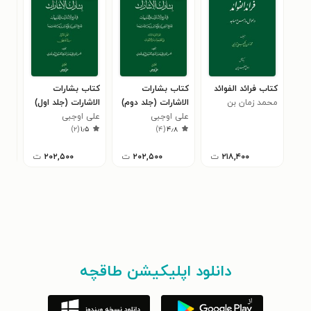
کتاب فرائد الفوائد
کتاب بشارات
کتاب بشارات
کتا
محمد زمان بن
الاشارات (جلد دوم)
الاشارات (جلد اول)
آثا
کلبعلی تبریزی
علی اوجبی
علی اوجبی
عار
شده
۰
)
۲
(
۱٫۵
)
۴
(
۴٫۸
(هن
بنگ
۲۱۸,۴۰۰
ت
۲۰۲,۵۰۰
ت
۲۰۲,۵۰۰
ت
چها
دانلود اپلیکیشن طاقچه