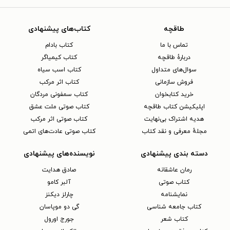
طاقچه
کتاب‌های پیشنهادی
تماس با ما
کتاب بادام
دربارهٔ طاقچه
کتاب کیمیاگر
سوال‌های متداول
کتاب اسب سیاه
فروش سازمانی
کتاب اثر مرکب
خرید کتابخوان
کتاب سمفونی مردگان
اپلیکیشن کتاب طاقچه
کتاب صوتی ملت عشق
هدیه اشتراک بی‌نهایت
کتاب صوتی اثر مرکب
مجلهٔ معرفی و نقد کتاب
کتاب صوتی عادت‌های اتمی
دسته بندی پیشنهادی
نویسنده‌های پیشنهادی
رمان عاشقانه
صادق هدایت
کتاب‌ صوتی
آلبر کامو
نمایشنامه
چارلز دیکنز
کتاب جامعه شناسی
گی دو موپاسان
کتاب شعر
جورج اورول