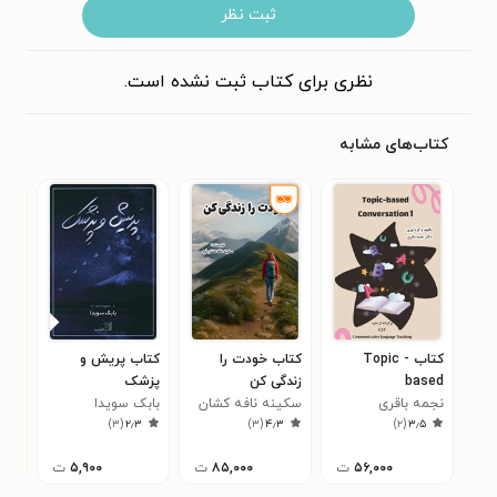
ثبت نظر
نظری برای کتاب ثبت نشده است.
کتاب‌های مشابه
کتاب Topic -
کتاب خودت را
کتاب پریش و
کتا
based
زندگی کن
پزشک
صال
نجمه باقری
conversation 1
سکینه نافه کشان
بابک سویدا
)
۳
(
۲٫۳
)
۳
(
۴٫۳
)
۲
(
۳٫۵
فرد
۵۶,۰۰۰
ت
۸۵,۰۰۰
ت
۵,۹۰۰
ت