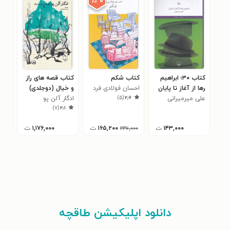
٪۳۰
کتاب ۳۰؛ ابراهیم
کتاب شکم
کتاب قصه های راز
کتاب
رها از آغاز تا پایان
احسان فولادی فرد
و خیال (دوجلدی)
دیگ
)
۵
(
۲٫۶
علی میرمیرانی
ادگار آلن پو
ناه
)
۷
(
۲٫۱
۱۴۳,۰۰۰
ت
۱۶۵,۲۰۰
ت
۱,۱۷۶,۰۰۰
ت
۲۳۶,۰۰۰
دانلود اپلیکیشن طاقچه