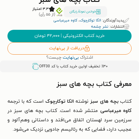
کتاب بچه های سبز
۳.۳ امتیاز
خواندن نمونۀ رایگان
(از ۵۵ رأی)
پدیدآورندگان:
الگا توکارچوک
،
کاوه میرعباسی
انتشارات:
نشر چشمه
خرید کتاب الکترونیکی
|
۴۲,۰۰۰
تومان
دریافت از بی‌نهایت
اشتراک
بی‌نهایت
چیست؟
٪۳۰ تخفیف اولین خرید کتاب با کد
OFF30
معرفی کتاب بچه های سبز
کتاب
بچه‌ های سبز
نوشته
الکا توکارچوک
است که با ترجمه
کاوه میرعباسی
منتشر شده است. کتاب بچه های سبز در
سرزمین سرد لهستان اتفاق می‌افتد و داستانی وهم‌آلود و
عجیب دارد، فضایی که به رئالیسم جادویی نزدیک می‌شود.