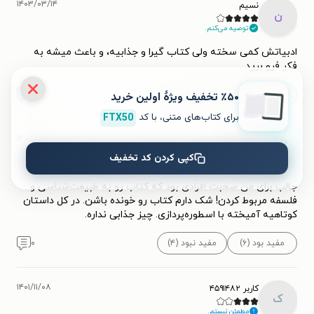
۱۴۰۳/۰۳/۱۴
نسیم
ن
توصیه می‌کنم.
ادبیاتش کمی سخته ولی کتاب گیرا و جذابیه، و باعث میشه به
فکر فرو برید
٪۵۰ تخفیف ویژۀ اولین خرید
مفید بود (۳)
مفید نبود
۰
برای کتاب‌های متنی، با کد
FTX50
۱۴۰۳/۰۵/۲۰
ایران آزاد
کپی کردن کد تخفیف
مطمئن نیستم.
جالب برای من صحبت افرادی بود که کتاب رو به طبیعت‌شناسی و
فلسفه مربوط کردن! شک دارم کتاب رو خونده باشن. در کل داستان
کوتاهیه آمیخته با اسطوره‌پردازی. چیز جذابی نداره.
مفید بود (۶)
مفید نبود (۴)
۰
۱۴۰۱/۱۱/۰۸
کاربر ۴۵۹۱۴۸۲
ک
مطمئن نیستم.