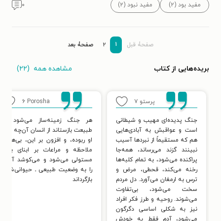
مفید بود (۲)
مفید نبود (۲)
۰
۱
صفحۀ قبل
۲
صفحۀ بعد
مشاهده همه
(۲۲)
بریده‌هایی از کتاب
پرستو
۷
Porosha
۶
جنگ پدیده‌ای مهیب و شیطانی
هر جنگ زمینه‌ساز می‌شود تا
است و عواقبش به آبادی‌هایی
طبیعت بازستاند از انسان آن‌چه را از
هم که مستقیماً از نبردها آسیب
او ربوده، و افزون بر این، بی‌هیچ
نبینند گزند می‌رساند، همه‌جا
ملاحظه و مراعات بر ابنای بشر
پراکنده می‌شود، به تمام کلبه‌ها
مستولی می‌شود و می‌کوشد آنان
رخنه می‌کند، قحطی، مرض و
را به وضعیت طبیعی ـ حیوانی‌شان
ترس به ارمغان می‌آورد. دل مردم
بازگرداند
سخت می‌شود، بی‌تفاوت
می‌شوند. روحیه و طرز فکر افراد
نیز به شکلی اساسی دگرگون
می‌شود، آدم فقط به خودش