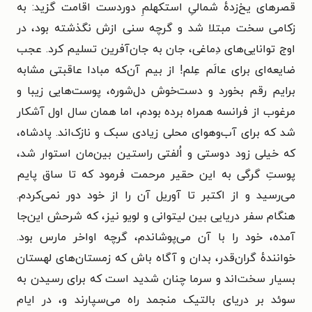
قصرهای یخ‌زدهٔ شمالیِ استکهلمِ دوردست اقامت گزید: به
زکامی سخت مبتلا شد و گرچه سنی ازش نگذشته بود، در
اوج توانایی‌های دِماغی، جان به جان‌آفرین تسلیم کرد. عجب
ضایعه‌ای برای عالَم عِلم! از بیم آن‌که مبادا عاقبتی مشابه
برایم رقم بخورد و دست‌خوش دل‌شوره، پوست‌هایی زیبا و
مرغوب از فرانسه همراه برده بودم، اما همان سال اول آشکار
شد که برای آب‌وهوای محلی زیادی سبک و نازک‌اند. پادشاه،
که خیلی زود دوستی و اُلفتی راستین بین‌مان استوار شد،
پوستِ گرگی به این حقیر مرحمت فرمود که تا ساق پایم
می‌رسید و از اکتبر تا آوریل آن را از خود دور نمی‌کردم.
هنگام سفر دریایی بین لیتوانی و لویو نیز، که شرحش این‌جا
آمده، خود را با آن می‌پوشاندم، گرچه اواخر مارس بود.
خوانندهٔ گران‌قدر، بدان و آگاه باش که زمستان‌های لهستان
بسیار سخت‌اند و سرما چنان شدید است که برای رسیدن به
سوئد بر دریای بالتیک منجمد راه می‌سپارند و، در ایام