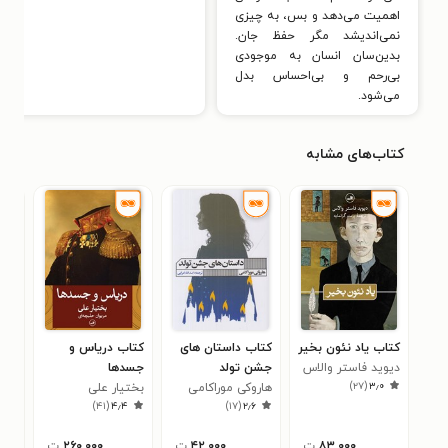
اهمیت می‌دهد و بس، به چیزی
نمی‌اندیشد مگر حفظ جان.
بدین‌سان انسان به موجودی
بی‌رحم و بی‌احساس بدل
می‌شود.
کتاب‌های مشابه
کتاب یاد نئون بخیر
کتاب داستان های
کتاب دریاس و
کتا
دیوید فاستر والاس
جشن تولد
جسدها
کرو
)
۲۷
(
۳٫۰
هاروکی موراکامی
بختیار علی
کار
۷
)
۴۱
(
۴٫۴
)
۱۷
(
۲٫۶
۸۳,۰۰۰
ت
۴۲,۰۰۰
ت
۲۶۰,۰۰۰
ت
۰۰۰