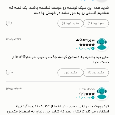
شاید همه این سبک نوشته رو دوست نداشته باشند. یک قصه که
مفاهیم فلسفی رو به طور ساده در خودش جا داده.
مفید بود (۳)
مفید نبود (۱)
۱
۱۴۰۵/۰۴/۲۶
موون~🐋🌻🌊
توصیه می‌کنم.
عالی بود بالاخره یه داستان کوتاه، جذاب و خوب خوندم💚🌱💫 از
دست ندید
مفید بود (۱)
مفید نبود
۰
۱۴۰۵/۰۳/۰۴
𝚂𝚊𝚖 𝙼𝚘𝚘𝚗
توصیه می‌کنم.
توکارچوک با مهارتی عجیب، در اینجا از تکنیک «غریبه‌گردانی»
استفاده می‌کند تا نشان دهد که شاید این دنیایِ به اصطلاح متمدنِ