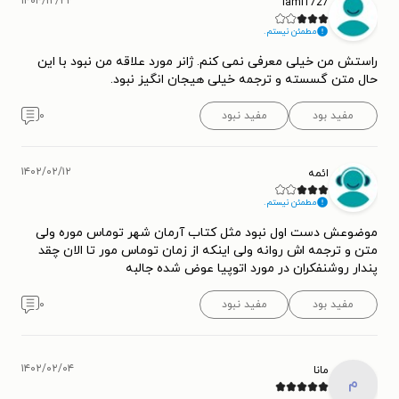
۱۴۰۴/۱۲/۲۲
iami1727
مطمئن نیستم.
راستش من خیلی معرفی نمی کنم. ژانر مورد علاقه من نبود با این
حال متن گسسته و ترجمه خیلی هیجان انگیز نبود.
مفید بود
مفید نبود
۰
۱۴۰۲/۰۲/۱۲
ائمه
مطمئن نیستم.
موضوعش دست اول نبود مثل کتاب آرمان شهر توماس موره ولی
متن و ترجمه اش روانه ولی اینکه از زمان توماس مور تا الان چقد
پندار روشنفکران در مورد اتوپیا عوض شده جالبه
مفید بود
مفید نبود
۰
۱۴۰۲/۰۲/۰۴
مانا
م