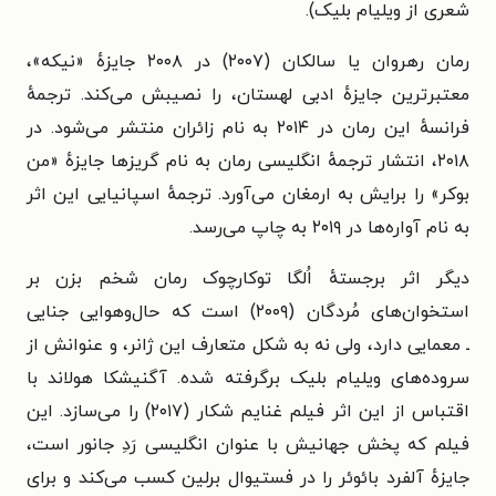
شعری از ویلیام بلیک).
رمان رهروان یا سالکان (۲۰۰۷) در ۲۰۰۸ جایزهٔ «نیکه»،
معتبرترین جایزهٔ ادبی لهستان، را نصیبش می‌کند.‌ ترجمهٔ
فرانسهٔ این رمان در ۲۰۱۴ به نام زائران منتشر می‌شود. در
۲۰۱۸، انتشار ترجمهٔ انگلیسی رمان به نام گریزها جایزهٔ «من
بوکر» را برایش به ارمغان می‌آورد. ترجمهٔ اسپانیایی این اثر
به نام آواره‌ها در ۲۰۱۹ به چاپ می‌رسد.
دیگر اثر برجستهٔ اُلگا توکارچوک رمان شخم بزن بر
استخوان‌های مُردگان (۲۰۰۹) است که حال‌وهوایی جنایی
ـ
معمایی دارد، ولی نه به شکل متعارف این ژانر، و عنوانش از
سروده‌های ویلیام بلیک برگرفته شده. آگنیشکا هولاند با
اقتباس از این اثر فیلم غنایم شکار (۲۰۱۷) را می‌سازد. این
فیلم که پخش جهانیش با عنوان انگلیسی رَدِ جانور است،
جایزهٔ آلفرد بائوئر را در فستیوال برلین کسب می‌کند و برای