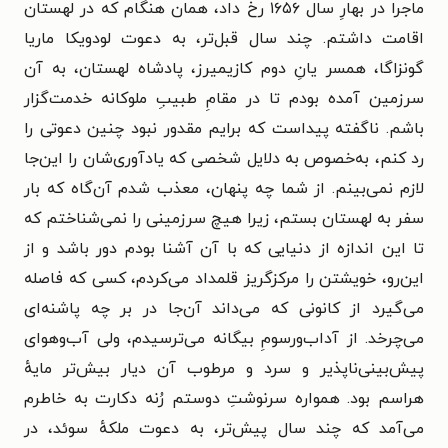
ماجرا در بهارِ سال ۱۶۵۶ رخ داد، همان هنگام که در لهستان
اقامت داشتم. چند سال قبل‌تر، به دعوت لودویکا ماریا
گونزاگا، همسر یانِ دوم کازیمیرز، پادشاه لهستان، به آن
سرزمین آمده بودم تا در مقامِ طبیبِ ملوکانه خدمت‌گزار
باشم. ناگفته پیداست که برایم مقدور نبود چنین دعوتی را
رد کنم، به‌خصوص به دلایل شخصی که یادآوری‌شان را این‌جا
لازم نمی‌بینم. از شما چه پنهان، معذب شدم آن‌گاه که بار
سفر به لهستان بستم، زیرا هیچ سرزمینی را نمی‌شناختم که
تا این اندازه از دنیایی که با آن آشنا بودم دور باشد و از
این‌رو، خویشتن را مرکزگریز قلمداد می‌کردم، کسی که فاصله
می‌گیرد از کانونی که می‌داند آن‌جا در بر چه پاشنه‌ای
می‌چرخد. از آداب‌ورسومِ بیگانه می‌ترسیدم، ولی آب‌وهوای
پیش‌بینی‌ناپذیر و سرد و مرطوب آن دیار بیش‌تر مایهٔ
هراسم بود. همواره سرنوشتِ دوستم رُنه دکارت به خاطرم
می‌آمد که چند سال پیش‌تر، به دعوت ملکهٔ سوئد، در