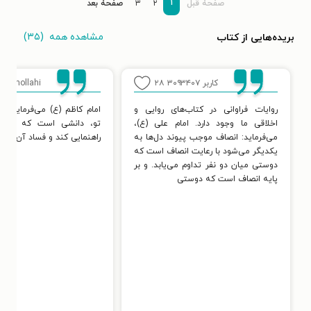
۱
صفحۀ قبل
۲
۳
صفحۀ بعد
مشاهده همه
(۳۵)
بریده‌هایی از کتاب
کاربر ۳۰۹۳۴۰۷
۲۸
karamollahi
روایات فراوانی در کتاب‌های روایی و
امام کاظم (ع) می‌فرماید: لا
اخلاقی ما وجود دارد. امام علی (ع)،
تو، دانشی است که تو را
می‌فرماید: انصاف موجب پیوند دل‌ها به
راهنمایی کند و فساد آن را بر
یکدیگر می‌شود با رعایت انصاف است که
دوستی میان دو نفر تداوم می‌یابد. و بر
پایه انصاف است که دوستی