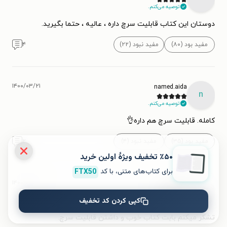
توصیه می‌کنم.
دوستان این کتاب قابلیت سرچ داره ، عالیه ، حتما بگیرید.
مفید بود (۸۰)
مفید نبود (۲۲)
۴
۱۴۰۰/۰۳/۲۱
named.aida
n
توصیه می‌کنم.
کامله. قابلیت سرچ هم داره👌
مفید بود (۳۵)
مفید نبود (۴)
۲
٪۵۰ تخفیف ویژۀ اولین خرید
برای کتاب‌های متنی، با کد
FTX50
۱۴۰۰/۰۳/۰۳
افسانه
ا
کپی کردن کد تخفیف
تشکر میکنم بابت کتاب خوب و داشتن قابلیت سرچ.