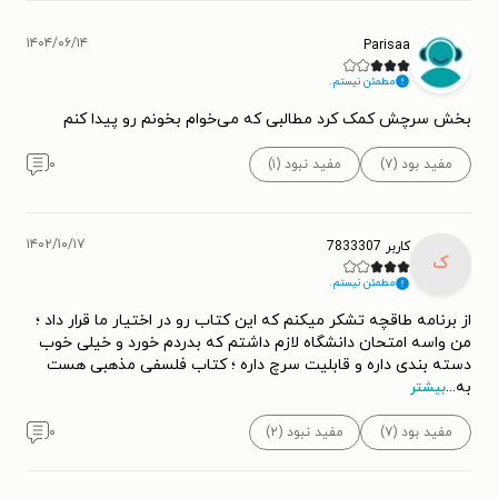
۱۴۰۴/۰۶/۱۴
Parisaa
مطمئن نیستم.
بخش سرچش کمک کرد مطالبی که می‌خوام بخونم رو پیدا کنم
مفید بود (۷)
مفید نبود (۱)
۰
۱۴۰۲/۱۰/۱۷
کاربر 7833307
ک
مطمئن نیستم.
از برنامه طاقچه تشکر میکنم که این کتاب رو در اختیار ما قرار داد ؛
من واسه امتحان دانشگاه لازم داشتم که بدردم خورد و خیلی خوب
دسته بندی داره و قابلیت سرچ داره ؛ کتاب فلسفی مذهبی هست
به
...
بیشتر
مفید بود (۷)
مفید نبود (۲)
۰