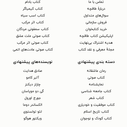
تماس با ما
کتاب بادام
دربارهٔ طاقچه
کتاب کیمیاگر
سوال‌های متداول
کتاب اسب سیاه
فروش سازمانی
کتاب اثر مرکب
خرید کتابخوان
کتاب سمفونی مردگان
اپلیکیشن کتاب طاقچه
کتاب صوتی ملت عشق
هدیه اشتراک بی‌نهایت
کتاب صوتی اثر مرکب
مجلهٔ معرفی و نقد کتاب
کتاب صوتی عادت‌های اتمی
دسته بندی پیشنهادی
نویسنده‌های پیشنهادی
رمان عاشقانه
صادق هدایت
کتاب‌ صوتی
آلبر کامو
نمایشنامه
چارلز دیکنز
کتاب جامعه شناسی
گی دو موپاسان
کتاب شعر
جورج اورول
کتاب موفقیت و خودیاری
الکساندر دوما
کتاب تاریخ اسلام
لئو تولستوی
کتاب کودک و نوجوان
ویکتور هوگو