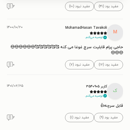
مفید بود (۴۱)
مفید نبود (۱۰)
۲
۱۴۰۰/۱۰/۲۰
MohamadHasan Tavakoli
M
توصیه می‌کنم.
حاجی پرام قابلیت سرچ غوغا می کنه 🥰🥰🥰🥰🥰🥰😍😍😍😍😍😍
😍😍😍
مفید بود (۱۷)
مفید نبود (۷)
۰
۱۴۰۱/۰۲/۲۵
کاربر ۳۵۴۰۹۰۵
ک
توصیه می‌کنم.
قابل سرچه👍
مفید بود (۹)
مفید نبود (۱)
۲