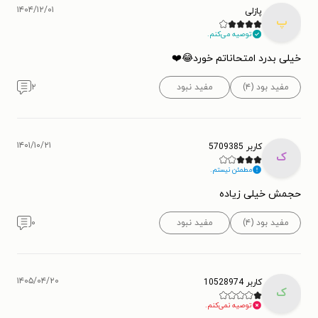
۱۴۰۴/۱۲/۰۱
پازلی
پ
توصیه می‌کنم.
خیلی بدرد امتحاناتم خورد😂❤️
مفید بود (۴)
مفید نبود
۲
۱۴۰۱/۱۰/۲۱
کاربر 5709385
ک
مطمئن نیستم.
حجمش خیلی زیاده
مفید بود (۴)
مفید نبود
۰
۱۴۰۵/۰۴/۲۰
کاربر 10528974
ک
توصیه نمی‌کنم.