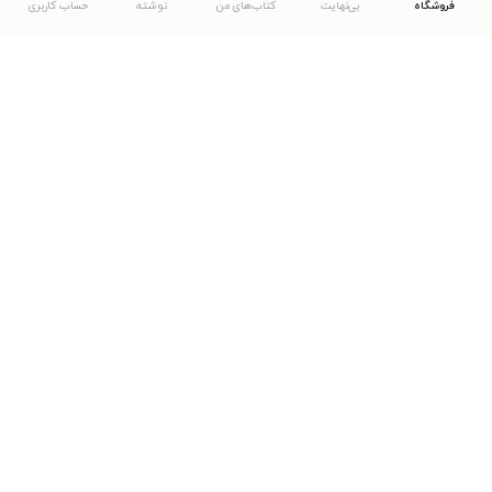
فروشگاه
بی‌نهایت
کتاب‌های من
نوشته
حساب کاربری
دانلود اپلیکیشن طاقچه
... موارد دیگر
مشاهدهٔ دیگر نسخه‌های طاقچه