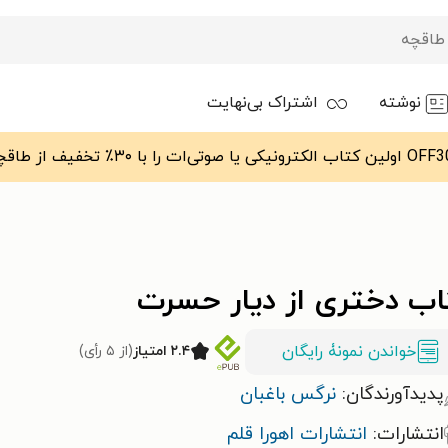
نوشته
اشتراک بی‌نهایت
اب دختری از دیار حسرت
خواندن نمونۀ رایگان
۲.۴ امتیاز
(از ۵ رأی)
پدیدآورندگان:
نرگس باغبان
انتشارات:
انتشارات اهورا قلم