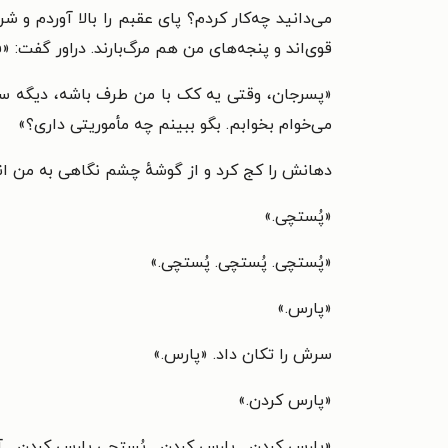
می‌دانید چه‌کار کردم؟ پای عقبم را بالا آوردم و
قوی‌اند و پنجه‌های من هم مرگ‌بارند. دراور گفت: «
«پسرجان، وقتی یه کک با من طرف باشه، دیگه سرو
می‌خوام بخوابم. بگو ببینم چه مأموریتی داری؟»
دهانش را کج کرد و از گوشهٔ چشم نگاهی به من اندا
«پُستچی.»
«پُستچی. پُستچی. پُستچی.»
«پارس.»
سرش را تکان داد. «پارس.»
«پارس کردن.»
«پارس کردن... پارس کردن... پُستچی پارس کردن... 