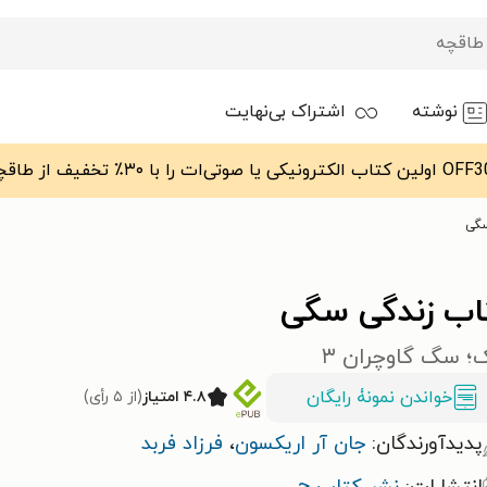
نوشته
اشتراک بی‌نهایت
سگی
اب زندگی سگی
؛ سگ گاوچران ۳
خواندن نمونۀ رایگان
۴.۸ امتیاز
(از ۵ رأی)
پدیدآورندگان:
جان آر اریکسون
،
فرزاد فربد