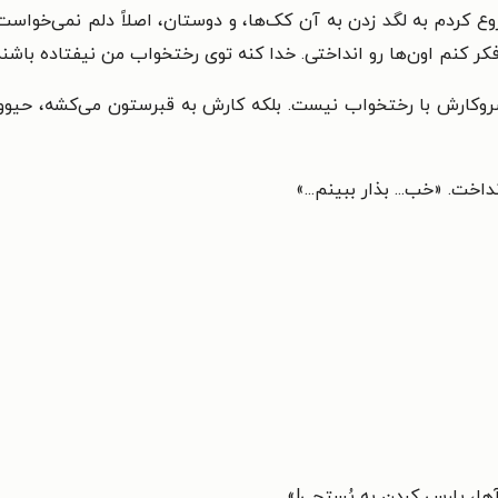
 شروع کردم به لگد زدن به آن کک‌ها، و دوستان، اصلاً دلم نمی‌خ
فکر کنم اون‌ها رو انداختی. خدا کنه توی رختخواب من نیفتاده باشند
کارش با رختخواب نیست. بلکه کارش به قبرستون می‌کشه، حیوون‌ه
خت. «خب... بذار ببینم...»
آها، پارس کردن به پُستچی!»