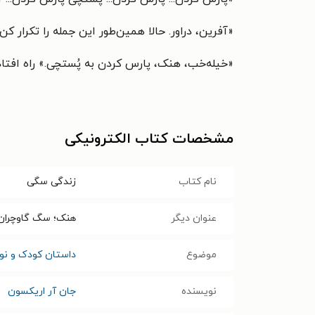
«آفرین، دراور. حالا همین‌طور این جمله را تکرار کن 
«خیله‌خب، هنک، پارس کردن به پُستچی.» راه افتاد
مشخصات کتاب الکترونیکی
نام کتاب
زندگی سگی
عنوان دیگر
هنک؛ سگ گاوچران 
موضوع
داستان کودک و نوج
نویسنده
جان آر اریکسون