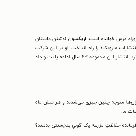
روراد درس خوانده است.
اریکسون
نوشتن داستان
نتشارات مارویک» را راه انداخت. او در این شرکت
را به چاپ رساند که مجله بزرگسالان کاتلمن نیز بعدا این داستان‌ها را چاپ کرد. انتشار این مجموعه ۲۳ سال ادامه یافت و جلد
وچران‌ها متوجه چنین چیزی می‌شدند و هر شش ماه
ات ما.
اندهِ حفاظتِ مزرعه یک گونیِ پنج‌سِنتی بدهند؟