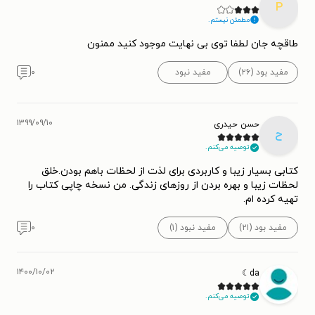
P
مطمئن نیستم.
طاقچه جان لطفا توی بی نهایت موجود کنید ممنون
مفید بود (۲۶)
مفید نبود
۰
۱۳۹۹/۰۹/۱۰
حسن حیدری
ح
توصیه می‌کنم.
کتابی بسیار زیبا و کاربردی برای لذت از لحظات باهم بودن.خلق
لحظات زیبا و بهره بردن از روزهای زندگی. من نسخه چاپی کتاب را
تهیه کرده ام.
مفید بود (۲۱)
مفید نبود (۱)
۰
۱۴۰۰/۱۰/۰۲
da☾
توصیه می‌کنم.