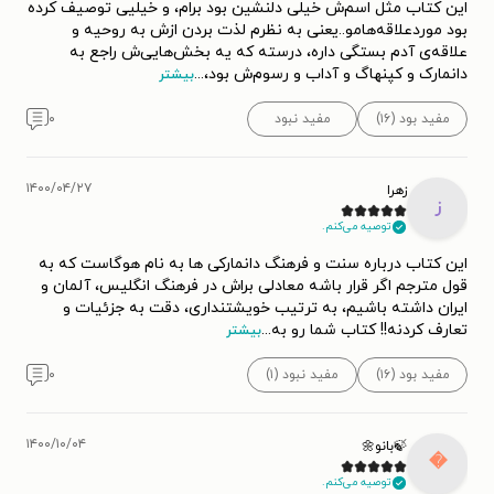
این کتاب مثل اسم‌ش خیلی دلنشین بود برام، و خیلیی توصیف کرده
بود موردعلاقه‌هامو..یعنی به نظرم لذت بردن ازش به روحیه‌ و
علاقه‌ی آدم بستگی داره، درسته که یه بخش‌هایی‌ش راجع به
...
دانمارک و کپنهاگ و آداب و رسوم‌ش بود،
بیشتر
۰
مفید نبود
مفید بود (۱۶)
۱۴۰۰/۰۴/۲۷
زهرا
ز
توصیه می‌کنم.
این کتاب درباره سنت و فرهنگ دانمارکی ها به نام هوگاست که به
قول مترجم اگر قرار باشه معادلی براش در فرهنگ انگلیس، آلمان و
ایران داشته باشیم، به ترتیب خویشتنداری، دقت به جزئیات و
...
تعارف کردنه!! کتاب شما رو به
بیشتر
۰
مفید نبود (۱)
مفید بود (۱۶)
۱۴۰۰/۱۰/۰۴
🍃بانو🌼

توصیه می‌کنم.