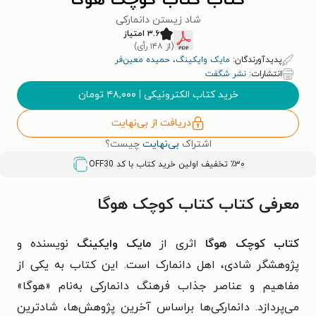
کتاب کتاب کوچک هوگا
شاد زیستن دانمارکی
۳.۶ امتیاز
(از ۱۴۸ رأی)
پدیدآورندگان:
مایک وایکینگ
،
حمیده معین‌فر
انتشارات:
نشر شگفت
خرید کتاب الکترونیکی
|
۴۸,۰۰۰
تومان
دریافت از بی‌نهایت
اشتراک
بی‌نهایت
چیست؟
٪۳۰ تخفیف اولین خرید کتاب با کد
OFF30
معرفی کتاب کتاب کوچک هوگا
کتاب کوچک هوگا
اثری از
مایک وایکینگ
نویسنده و
پژوهشگر شادی، اهل دانمارک است. این کتاب به یکی از
مفاهیم و عناصر جذاب فرهنگ دانمارکی به‌نام «هوگا»
می‌پردازد. دانمارکی‌ها براساس آخرین پژوهش‌ها، شاد‌ترین