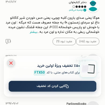
۱۴۰۱/۱۱/۱۷
دختر کتابخوان
توصیه می‌کنم.
هوگا یعنی صدای بارون کلبه چوبی، یعنی حس خوردن شیر کاکائو
داغ تو سرمای زمستون.☕ یه جمله معروف هست که میگه : اون مرد
با خودش تو پاریس خوشحاله.🧘🏻‍♂🎉 این جمله قشنگ نشون میده
خوشحالی ربطی به مکان نداره و اون مرد به
...
بیشتر
مفید بود (۸۵)
مفید نبود (۹)
۱
۱۳۹۹/۱۱/۲۱
•صبا•
•
توصیه می‌کنم.
٪۵۰ تخفیف ویژۀ اولین خرید
برای کتاب‌های متنی، با کد
FTX50
حین خواندن این کتاب، با مرور لذت های کوچک در زندگی، لبخند
زیبایی گوشه‌ی لب هاتون نقش میبنده
کپی کردن کد تخفیف
مفید بود (۴۲)
مفید نبود
۰
۱۳۹۹/۰۹/۰۲
ParilovesBooks