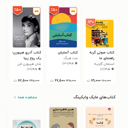
٪۵۰
٪۵۰
٪۳۰
کتاب صوتی گربه
کتاب آسایش
کتاب آدری هپبورن؛
کتا
راهنمای ما
مت هیگ
یک روح زیبا
راه
)
۱۳۰
(
۳٫۹
استفان گارنیه
شان هپبورن فرر
جی 
۶
)
۷۶
(
۳٫۹
)
۱۷
(
۳٫۵
۱۱۹,۰۰۰
ت
۶۷,۵۰۰
ت
۱۱۲,۵۰۰
ت
۰۰
۲۲۵,۰۰۰
۱۳۵,۰۰۰
۱۷۰,۰۰۰
کتاب‌های مایک وایکینگ
مشاهده همه