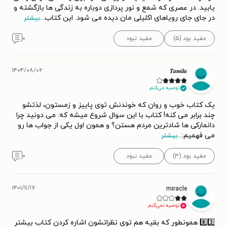
یابید. در عصری که شمع و نور پردازی دوباره به زندگی ها بازگشته و
در جای جای رویاهای اکلیلی مان دیده می شود. این کتاب
...
بیشتر
مفید بود (۵)
مفید نبود
۰
۱۴۰۴/۰۸/۰۲
𝑻𝒂𝒎𝒊𝒍𝒂
توصیه می‌کنم.
یک کتاب خوب و روان که خوندنش توی پاییز و زمستون، لذتشو
چند برابر می کنه! کتاب با این سوال شروع میشه که: می دونید چرا
دانمارکی ها شادترین مردم هستن؟ و همون اول یکی از جواب ها رو
می فهمیم:
...
بیشتر
مفید بود (۳)
مفید نبود
۰
۱۴۰۱/۱۱/۱۷
miracle
توصیه نمی‌کنم.
8️⃣3️⃣ همونطور که بقیه هم توی نظراتشون اشاره کردن کتاب بیشتر