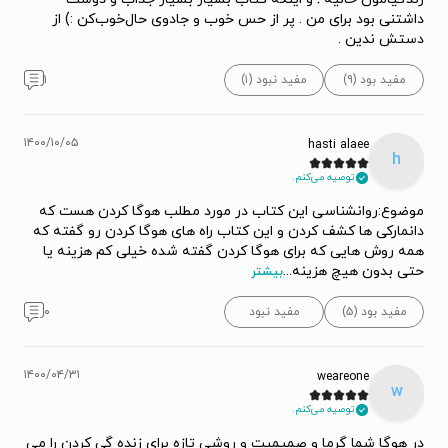
داشتنی بود برای من . پر از حس خوب و جادوی حال‌خوب‌کن :) از
دستش ندین .
مفید بود (۹)
مفید نبود (۱)
۱
۱۴۰۰/۱۰/۰۵
hasti alaee
h
توصیه می‌کنم.
موضوع:روانشناسی این کتاب در مورد مطلب هوگا کردن هست که
دانمارکی ها کشف کردن و این کتاب راه های هوگا کردن رو گفته که
همه روش هایی که برای هوگا کردن گفته شده خیلی کم هزینه یا
حتی بدون هیچ هزینه
...
بیشتر
مفید بود (۵)
مفید نبود
۰
۱۴۰۰/۰۴/۳۱
weareone
w
توصیه می‌کنم.
در هوگا شما گرما و صمیمیت و روشی تازه برای زنده گی کردن را می