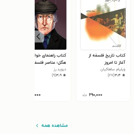
کتاب تاریخ فلسفه از
کتاب راهنمای خواندن
کتاب
آغاز تا امروز
هگل؛ عناصر فلسفه‌ی
تاری
ویلیام ساهاکیان
حق
دیوید رز
ژان 
٫۴
)
۹
(
۳٫۹
)
۲۷
(
۳٫۴
۲۹۰,۰۰۰
ت
۹۹,۰۰۰
ت
مشاهده همه