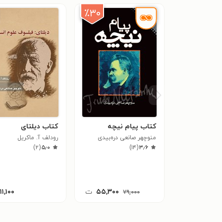
٪۳۰
کتاب پیام نیچه
کتاب دیلتای
منوچهر صانعی دره‌بیدی
رودلف آ. ماکریل
)
۲
(
۵٫۰
)
۱۴
(
۳٫۶
۵۵,۳۰۰
ت
۱۱۱,۱۰۰
۷۹,۰۰۰