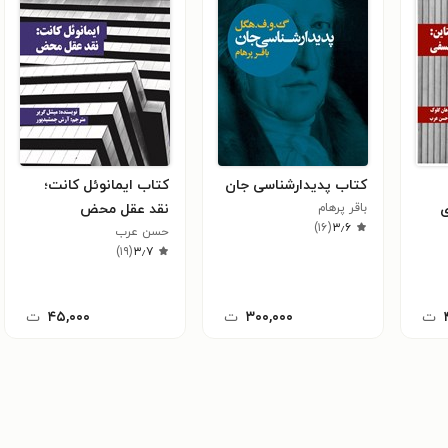
کتاب پدیدارشناسی جان
کتاب ایمانوئل کانت؛
ی
باقر پرهام
نقد عقل محض
)
۱۶
(
۳٫۶
حسن عرب
)
۱۹
(
۳٫۷
ت
۳۰۰,۰۰۰
ت
۴۵,۰۰۰
ت