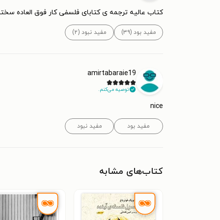
کتاب عالیه ترجمه ی کتابای فلسفی کار فوق العاده سختیه
مفید بود (۳۹)
مفید نبود (۲)
amirtabaraie19
توصیه می‌کنم.
nice
مفید بود
مفید نبود
کتاب‌های مشابه