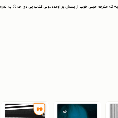
 که مترجم خیلی خوب از پسش بر اومده...ولی کتاب پی دی افه😐 یه نمره کمت