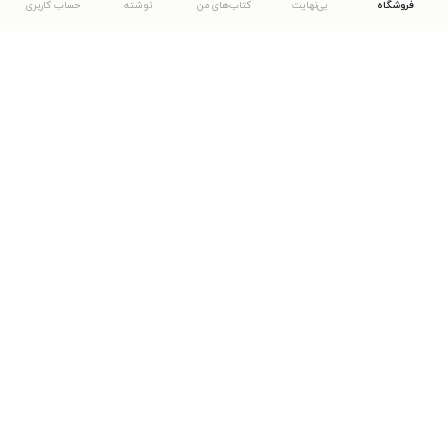
فروشگاه
بی‌نهایت
کتاب‌های من
نوشته
حساب کاربری
دانلود اپلیکیشن طاقچه
... موارد دیگر
مشاهدهٔ دیگر نسخه‌های طاقچه