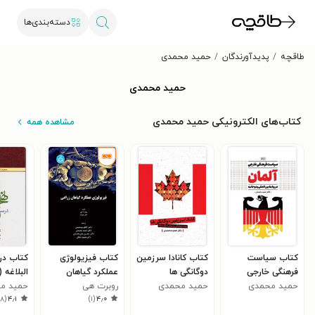
دسته‌بندی‌ها
طاقچه
پدیدآورندگان
حمید محمدی
حمید محمدی
کتاب‌های الکترونیکی حمید محمدی
مشاهده همه
کتاب سیاست
کتاب کانادا سرزمین
کتاب فیزیولوژی
کتاب در
فرهنگی خارجی
دوگانگی ها
عملکرد گیاهان
البلاغه 
حمید محمدی
آلمان در روابط بین
حمید محمدی
زراعی
روبرت هی
حکمت ها 
حمید م
۱۸
(
۴٫۱
)
۱
(
۴٫۰
المللی و دوجانبه