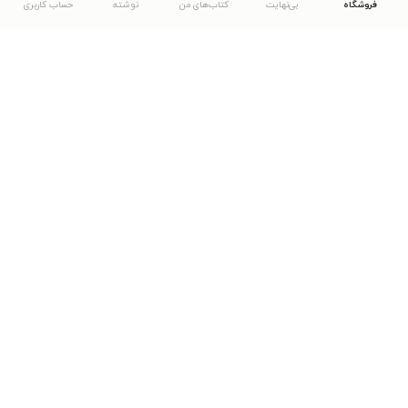
فروشگاه
بی‌نهایت
کتاب‌های من
نوشته
حساب کاربری
دانلود اپلیکیشن طاقچه
... موارد دیگر
مشاهدهٔ دیگر نسخه‌های طاقچه