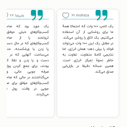
morteza
۳۱
علیرضا
۲۲
یک لامپ ۱۰۰ وات که احتمالا همهٔ
یک مورد بود که صاحبان
ما برای روشنایی از آن استفاده
کسب‌وکارهای خیلی موفق و
می‌کنیم، یک اتاق را روشن می‌کند.
ثروتمند را از صاحبان
در مقابل یک لیزر ۱۰۰ وات می‌تواند
کسب‌وکارهای که در حال دست و
فولاد را برش دهد؛ همان انرژی، اما
پا زدن یا ورشکسته، متمایز
نتایجی کاملا متفاوت. تفاوت به
می‌ساخت. آنهایی که در حال
خاطر نحوهٔ تمرکز انرژی است.
دست و پا زدن و تقلا کردن
همین مساله دقیقا در بازاریابی
بودند، برای جمع کردن پول و
صدق می‌کند.
صرفه جویی مالی، وقت
می‌گذاشتند در حالی که صاحبان
کسب‌وکارهای موفق برای صرفه
جویی در وقت، پول خرج
می‌کردند.