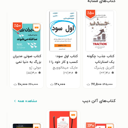
کتاب‌های مشابه
٪۵۰
٪۵۰
کتاب جذب؛ چگونه
کتاب اول سود؛
کتاب صوتی مدیران
کتا
یک استارتاپ
کسب و کار خود را ا
بزرگ به دنیا نمی
نیر 
۷
گابریل وینبرگ
می‌تواند به رشد
ز یک هیولای
مایک میخالوویچ
جولی ژو
آیند، ساخته می
)
۵۵
(
۴٫۰
)
۲۷
(
۳٫۶
)
۳۴
(
۴٫۱
انفجاری مشتری
پول‌خوار به یک
شوند
دست یابد!
دستگاه پول‌ساز
۶۷,۵۰۰
ت
۱۲۰,۰۰۰
ت
۱۱۰,۰۰۰
ت
۲۲۰,۰۰۰
۱۳۵,۰۰۰
تبدیل کنید
کتاب‌های آلن دیپ
مشاهده همه
٪۳۰