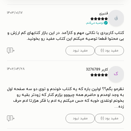
۱۴۰۳/۰۱/۱۷
قنبری
ق
توصیه می‌کنم.
کتاب کاربردی با نکاتی مهم و کارآمد. در این بازار کتابهای کم ارزش و
بی محتوا قطعا توصیه میکنم این کتاب مفید رو بخونید.
مفید بود (۱)
مفید نبود
۰
۱۴۰۲/۰۴/۲۸
کاربر 3276789
ک
نظرمو بگم؟؟ اولین باره که یه کتاب خوندم و توی دو سه صفحه اول
به وجد اومدم و حاضرم همه چیووو بزارم کنار که زودتر بقیه رو
بخونم اونقدی خوبه که حس میکنم یه ادم با فکر هزارتا ادم حرف
زده…
مفید بود (۱)
مفید نبود
۰