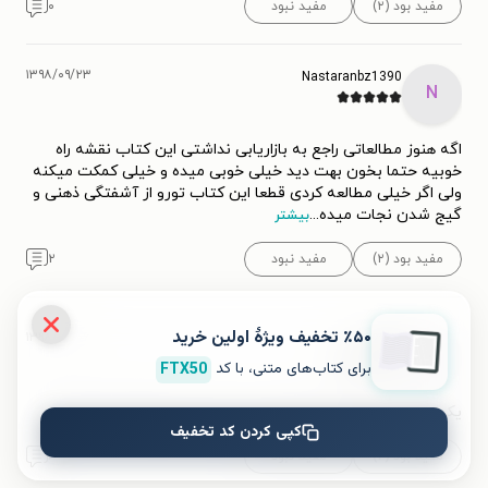
مفید بود (۲)
مفید نبود
۰
۱۳۹۸/۰۹/۲۳
Nastaranbz1390
N
اگه هنوز مطالعاتی راجع به بازاریابی نداشتی این کتاب نقشه راه
خوبیه حتما بخون بهت دید خیلی خوبی میده و خیلی کمکت میکنه
ولی اگر خیلی مطالعه کردی قطعا این کتاب تورو از آشفتگی ذهنی و
گیج شدن نجات میده
...
بیشتر
مفید بود (۲)
مفید نبود
۲
٪۵۰ تخفیف ویژۀ اولین خرید
۱۳۹۸/۰۶/۰۶
2figh
2
برای کتاب‌های متنی، با کد
FTX50
یکی از کتاب های خوب بازاریابی به دوستان پیشنهاد میکنم بخون
کپی کردن کد تخفیف
مفید بود (۲)
مفید نبود
۱