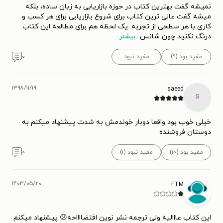
نمیشه گفت بهترین کتاب در حوزه بازاریابی به زبان ساده، بلکه
میشه گفت عالی ترین کتاب برای شروع بازاریابی برای هر کسب و
کاری با هر سطحی از تجربه. یک لحظه هم برای مطالعه این کتاب
درنگ نکنید چون شانس
...
بیشتر
مفید بود (۹)
مفید نبود
۰
۱۳۹۸/۱۱/۱۹
saeed
s
خیلی خوب بود واقعا دوبار خوندمش به شدت پیشنهاد میکنم به
دوستان فروشنده
مفید بود (۱۰)
مفید نبود (۱)
۰
۱۴۰۳/۰۵/۲۰
FTM
این کتاب عااالیه ولی ترجمه نشر نوین افتضااااحه😕 پیشنهاد میکنم