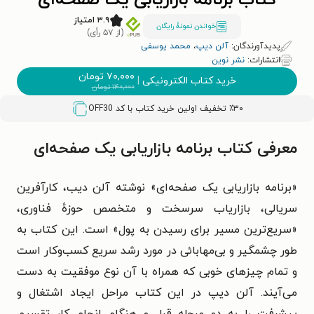
کتاب برنامه‌ بازاریابی یک صفحه‌ای
۳.۹ امتیاز
خواندن نمونۀ رایگان
(از ۵۷ رأی)
پدیدآورندگان:
آلن دیپ
،
محمد یوسفی
انتشارات:
نشر نوین
۷۰,۰۰۰
تومان
خرید کتاب الکترونیکی
|
۱۴۰,۰۰۰
تومان
٪۳۰ تخفیف اولین خرید کتاب با کد
OFF30
معرفی کتاب برنامه‌ بازاریابی یک صفحه‌ای
«برنامه بازاریابی یک صفحه‌ای» نوشته آلن دیب، کارآفرین
سریالی، بازاریاب سرسخت و متخصص حوزهٔ فناوری،
«سریع‌ترین مسیر برای رسیدن به پول» است. این کتاب به
طور چشمگیر و بی‌مهابائی در مورد رشد سریع کسب‌وکار است
و تمام چیزهای خوبی که همراه با آن نوع موفقیت به دست
می‌آیند. آلن دیپ در این کتاب مراحل ایجاد اشتغال و
پیشرفت را به دو مرحله قبل و هنگام انجام کار تقسیم