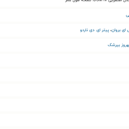
DSM-IV؛ نسخه طول عمر
ی
 ای بروان
،
پیتر ای. دی ناردو
هروز بیرشک