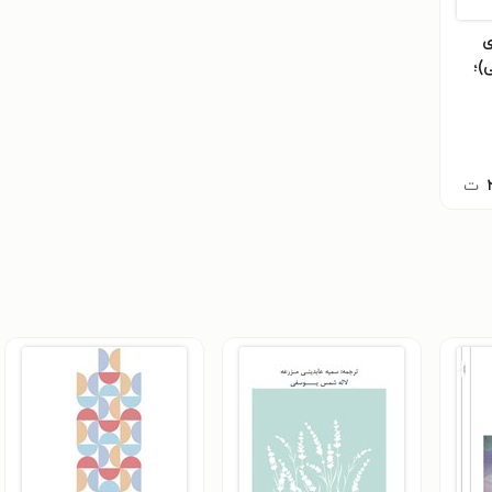
ی
)؛
ت