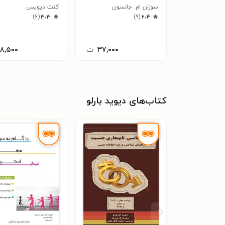
سوزان ام. جانسون
درمانی
کنت دیویس
)
۶
(
۳٫۳
)
۹
(
۲٫۴
۳۷,۰۰۰
ت
۱۸,۵۰۰
کتاب‌های دیوید بارلو