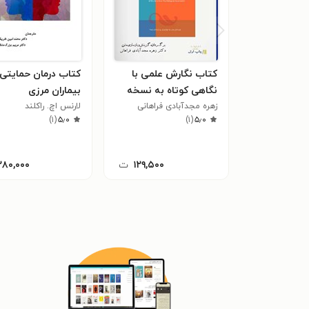
کتاب نگارش علمی با
کتاب درمان حمایتی 
نگاهی کوتاه به نسخه
بیماران مرزی
هفتم شیوه نامه APA
زهره مجدآبادی فراهانی
لارنس اچ. راکلند
)
۱
(
۵٫۰
)
۱
(
۵٫۰
۱۲۹,۵۰۰
ت
۲۸۰,۰۰۰