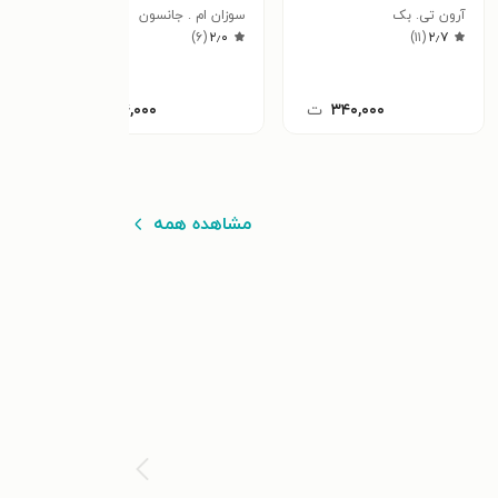
٫۵
شخصیت
آرون تی. بک
سوزان ام . جانسون
)
۶
(
۲٫۰
)
۱۱
(
۲٫۷
۳۴۰,۰۰۰
ت
۳۴,۰۰۰
ت
مشاهده همه