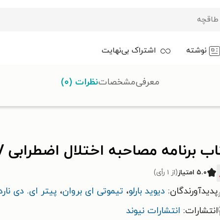
نوشته
اشتراک بی‌نهایت
معرفی
مشخصات
نظرات (۰)
به اختلال اضطرابی DSM-IV؛ نسخه طول عمر
 برنامه مصاحبه اختلال اضطرابی DSM-IV؛ نسخه طول عمر
۵.۰ امتیاز
(از ۱ رأی)
پدیدآورندگان:
دیوید بارلو
،
تیموتی ای بروان
،
پیتر ای. دی نارد
انتشارات:
انتشارات نیوند