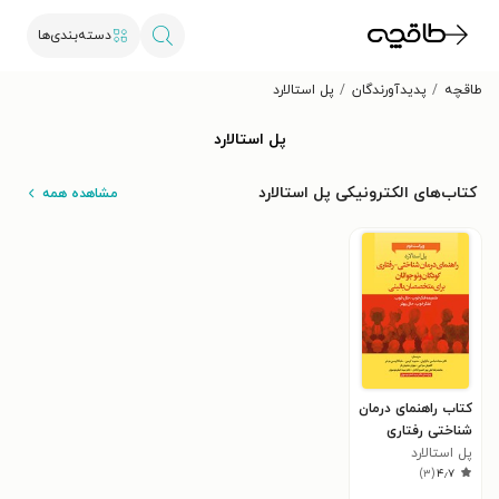
دسته‌بندی‌ها
طاقچه
پدیدآورندگان
پل استالارد
پل استالارد
کتاب‌های الکترونیکی پل استالارد
مشاهده همه
کتاب راهنمای درمان
شناختی رفتاری
پل استالارد
کودکان و نوجوانان
)
۳
(
۴٫۷
برای متخصصان
بالینی