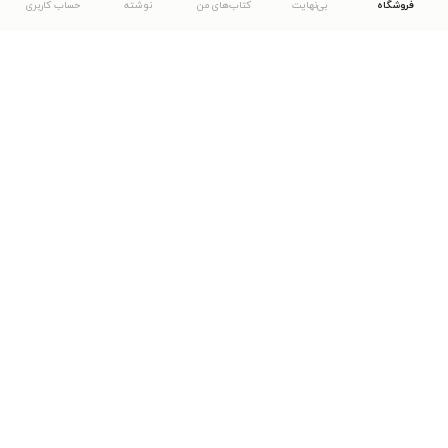
فروشگاه
بی‌نهایت
کتاب‌های من
نوشته
حساب کاربری
دانلود اپلیکیشن طاقچه
... موارد دیگر
مشاهدهٔ دیگر نسخه‌های طاقچه