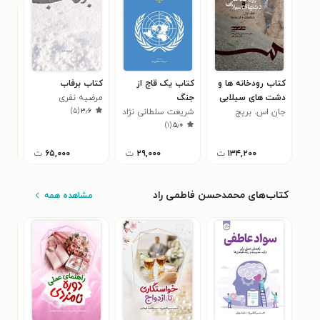
کتاب رودخانه ها و
کتاب یک قاچ از
کتاب برفاب
کتا
دشت های سیلابی
جنگ
مرضیه نفری
کسی
)
۵
(
۳٫۶
(جلد اول)
جان اس. بریج
شریعت سلطانی نژاد
کار
خام
۰
)
۱
(
۵٫۰
۱۳۴,۲۰۰
ت
۲۹,۰۰۰
ت
۶۵,۰۰۰
ت
کتاب‌های محمدحسن فاطمی راد
مشاهده همه