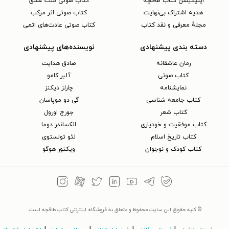
اپلیکیشن کتاب طاقچه
کتاب صوتی ملت عشق
هدیه اشتراک بی‌نهایت
کتاب صوتی اثر مرکب
مجلهٔ معرفی و نقد کتاب
کتاب صوتی عادت‌های اتمی
دسته بندی پیشنهادی
نویسنده‌های پیشنهادی
رمان عاشقانه
صادق هدایت
کتاب‌ صوتی
آلبر کامو
نمایشنامه
چارلز دیکنز
کتاب جامعه شناسی
گی دو موپاسان
کتاب شعر
جورج اورول
کتاب موفقیت و خودیاری
الکساندر دوما
کتاب تاریخ اسلام
لئو تولستوی
کتاب کودک و نوجوان
ویکتور هوگو
© کلیه حقوق این سایت محفوظ و متعلق به فروشگاه اینترنتی کتاب طاقچه است.