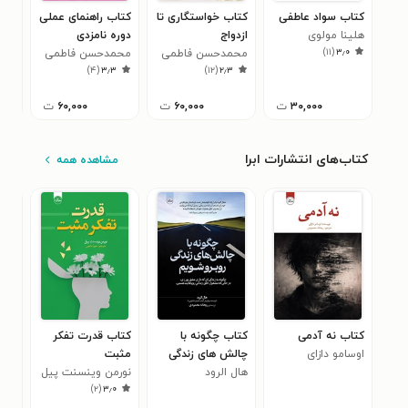
کتاب سواد عاطفی
کتاب خواستگاری تا
کتاب راهنمای عملی
کتا
هلینا مولوی
ازدواج
دوره نامزدی
بلو
)
۱۱
(
۳٫۰
محمدحسن فاطمی
محمدحسن فاطمی
محم
۰
)
۴
(
۳٫۳
)
۱۲
(
۲٫۳
راد
راد
راد
۳۰,۰۰۰
ت
۶۰,۰۰۰
ت
۶۰,۰۰۰
ت
کتاب‌های انتشارات ابرا
مشاهده همه
کتاب نه آدمی
کتاب چگونه با
کتاب قدرت تفکر
کتا
اوسامو دازای
چالش های زندگی
مثبت
آغو
هال الرود
خود روبرو شویم
نورمن وینسنت پیل
سو 
۵
)
۲
(
۳٫۰