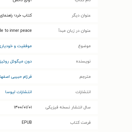
نام کتاب
آوای دانش
عنوان دیگر
کتاب خرد؛ راهنمای
عنوان در زبان مبدأ
de to inner peace
موضوع
موفقیت و خودیاری
نویسنده
دون میگوئل روئ‍ی‍ز‌
مترجم
فرزام حبیبی اصفها
انتشارات
انتشارات لیوسا
سال انتشار نسخه فیزیکی
۱۴۰۰/۰۱/۰۱
فرمت کتاب
EPUB