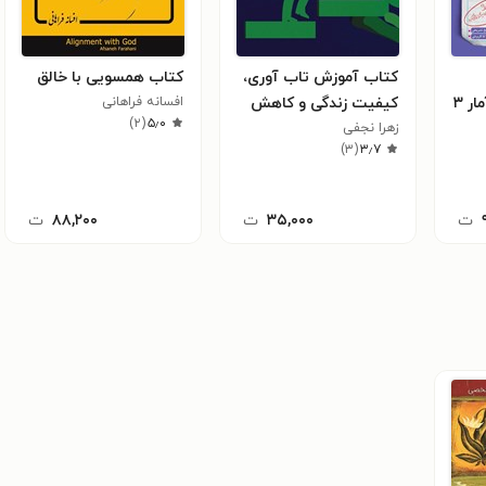
کتاب آموزش تاب آوری،
کتاب همسویی با خالق
امتحانات ریاضی و آمار ۳
کیفیت زندگی و کاهش
افسانه فراهانی
)
۲
(
۵٫۰
یه
زهرا نجفی
رفتارهای پرخطر دانش
)
۳
(
۳٫۷
آموزان
ت
۳۵,۰۰۰
ت
۸۸,۲۰۰
ت