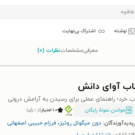
نوشته
اشتراک بی‌نهایت
معرفی
مشخصات
نظرات (۰)
دانش
اب آوای دانش
ب خرد؛ راهنمای عملی برای رسیدن به آرامش درونی
خواندن نمونۀ رایگان
۱.۰ امتیاز
(از ۱ رأی)
پدیدآورندگان:
دون میگوئل روئ‍ی‍ز‌
،
فرزام حبیبی اصفهانی