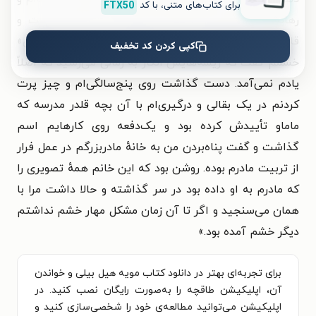
برای کتاب‌های متنی، با کد
FTX50
رهایش کرده‌ام و چرا حواسم نیست که او مادرم است و
قانون هم می‌گوید باید با او زندگی کنم. بعد از «فوران»
کپی کردن کد تخفیف
خشمم گفت که ریشه‌هایش انگار به زمانی می‌رسید که اصلاً
یادم نمی‌آمد. دست گذاشت روی پنج‌سالگی‌ام و چیز پرت
کردنم در یک بقالی و درگیری‌ام با آن بچه قلدر مدرسه که
ماماو تأییدش کرده بود و یک‌دفعه روی کارهایم اسم
گذاشت و گفت پناه‌بردن من به خانهٔ مادربزرگم در عمل فرار
از تربیت مادرم بوده. روشن بود که این خانم همهٔ تصویری را
که مادرم به او داده بود در سر گذاشته و حالا داشت مرا با
همان می‌سنجید و اگر تا آن زمان مشکل مهار خشم نداشتم
دیگر خشم آمده بود.
»
برای تجربه‌ای بهتر در دانلود کتاب مویه هیل بیلی و خواندن
آن، اپلیکیشن طاقچه را به‌صورت رایگان نصب کنید. در
اپلیکیشن می‌توانید مطالعه‌ی خود را شخصی‌سازی کنید و