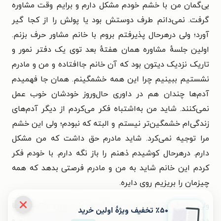
بی‌گمان من با خشم خودم مشکل دارم و برایم وقت مشاوره
گرفت. نمی‌دانم طرف دوستش بود یا پولش را از کجا گیر
آورد؛ ولی درهرحال پذیرفتم بروم با خانم مشاور حرف بزنم.
اولین جلسهٔ مشاوره همان هفتهٔ بعد توی یک دفتر نمور و
تاریک نزدیک دیتون بود که آن خانم جاافتاده و من و مادرم
نشستیم ببینیم چرا این همه خشمگینم. همان جا فهمیدم
آدم‌ها چندان هم در داوری حال‌وروز خودشان خوب عمل
نمی‌کنند. شاید من به‌اشتباه فکر می‌کردم از دیگر آدم‌های
زندگی‌ام خشمگین‌تر نیستم و البته که نبودم؛ ولی این خشم
مرا توجیه نمی‌کرد. شاید مادرم حق داشت که من مشکل
دارم. درهرحال کوشیدم ذهنم را باز نگه دارم. با خودم فکر
کردم این خانم شاید به من و مادرم فرصتی بدهد که همه
چیزمان را بریزیم روی دایره.
ولی جلسهٔ اول انگار بهم شبیخون زدند؛ چون خانمه درجا
٪۵۰ تخفیف ویژۀ اولین خرید
دهان باز کرد به پرسیدن از اینکه چرا سر مادرم داد زده‌ام و