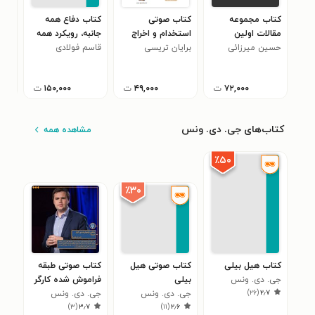
کتاب مجموعه
کتاب صوتی
کتاب دفاع همه
کتا
مقالات اولین
استخدام و اخراج
جانبه، رویکرد همه
ژول
همایش ملی
حسین میرزائی
برایان تریسی
(خلاصه کتاب)
جانبه
قاسم فولادی
ویل
۹
مطالعات فرهنگی و
اجتماعی آموزش
۷۲,۰۰۰
ت
۴۹,۰۰۰
ت
۱۵۰,۰۰۰
ت
عالی، علم و فناوری
کتاب‌های جی. دی. ونس
مشاهده همه
٪۵۰
٪۳۰
کتاب هیل بیلی
کتاب صوتی هیل
کتاب صوتی طبقه
جی. دی. ونس
بیلی
فراموش شده کارگر
)
۲۶
(
۲٫۷
جی. دی. ونس
آمریکا
جی. دی. ونس
)
۳
(
۳٫۷
)
۱۱
(
۲٫۶