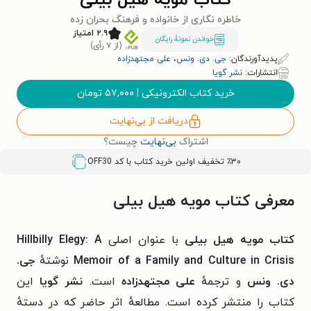
کتاب مویه هیل بیلی
خاطره نگاری از خانواده و فرهنگ بحران زده
۲.۹ امتیاز
خواندن نمونۀ رایگان
(از ۷ رأی)
پدیدآورندگان:
جی. دی. ونس
،
علی مجتهدزاده
انتشارات:
نشر گویا
خرید کتاب الکترونیکی
|
۵۷,۰۰۰
تومان
دریافت از بی‌نهایت
اشتراک
بی‌نهایت
چیست؟
٪۳۰ تخفیف اولین خرید کتاب با کد
OFF30
معرفی کتاب مویه هیل بیلی
کتاب مویه هیل بیلی
با عنوان اصلی
Hillbilly Elegy: A
Memoir of a Family and Culture in Crisis
نوشتهٔ
جی.
دی. ونس
و ترجمهٔ
علی مجتهدزاده
است.
نشر گویا
این
کتاب را منتشر کرده است. مطالعهٔ اثر حاضر که در دستهٔ