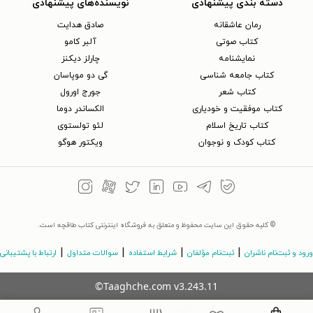
دسته بندی پیشنهادی
نویسنده‌های پیشنهادی
رمان عاشقانه
صادق هدایت
کتاب‌ صوتی
آلبر کامو
نمایشنامه
چارلز دیکنز
کتاب جامعه شناسی
گی دو موپاسان
کتاب شعر
جورج اورول
کتاب موفقیت و خودیاری
الکساندر دوما
کتاب تاریخ اسلام
لئو تولستوی
کتاب کودک و نوجوان
ویکتور هوگو
© کلیه حقوق این سایت محفوظ و متعلق به فروشگاه اینترنتی کتاب طاقچه است.
|
|
|
|
ورود و ثبت‌نام ناشران
ثبت‌نام مؤلفان
شرایط استفاده
سوالات متداول
ارتباط با پشتیبانی
©Taaghche.com
v
3.243.11