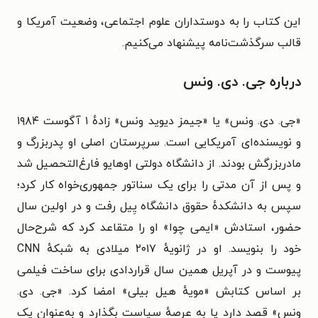
این کتاب را به دوستداران علوم اجتماعی، وضعیت آمریکا و
قالب سرگذشت‌نامه پیشنهاد می‌کنیم.
درباره جی. دی. ونس
«جی. دی. ونس» یا «جیمز دیوید ونس» زادهٔ ۱ آگوست ۱۹۸۴
و نویسنده‌ای آمریکایی است. سرپرستان اصلی او پدربزرگ و
مادربزرگش بودند. از دانشگاه دولتی اوهایو فارغ‌التحصیل شد
و پس از آن مدتی را برای یک سناتور جمهوری‌خواه کار کرد؛
سپس به دانشکدهٔ حقوق دانشگاه یِیل رفت و در اولین سال
حضور، استادش «ایمی چوا» او را متقاعد کرد که شرح‌حال
خود را بنویسد. او در ژانویهٔ ۲۰۱۷ میلادی به شبکهٔ CNN
پیوست و در آپریل همین سال قراردادی برای ساخت فیلمی
بر اساس کتابش «مویهٔ هیل بیلی» امضا کرد. «جی. دی.
ونس» قصد دارد پا به عرصهٔ سیاست بگذارد و به‌عنوان یک