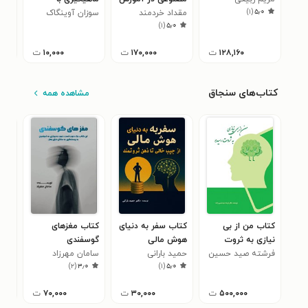
۰
)
۱
(
۵٫۰
کوشاهی
مقداد خردمند
مادربزرگ
سوزان آوینگاک
)
۱
(
۵٫۰
۱۲۸,۱۶۰
ت
۱۷۰,۰۰۰
ت
۱۰,۰۰۰
ت
کتاب‌های سنجاق
مشاهده همه
کتاب من از بی
کتاب سفر به دنیای
کتاب مغزهای
کتا
نیازی به ثروت
هوش مالی
گوسفندی
سعی
رسیدم
فرشته صید حسین
حمید بارانی
سامان مهرزاد
در 
سعی
)
۲
(
۳٫۰
)
۱
(
۵٫۰
زاده
مهد
۵۰۰,۰۰۰
ت
۳۰,۰۰۰
ت
۷۰,۰۰۰
ت