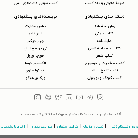
مجلهٔ معرفی و نقد کتاب
کتاب صوتی عادت‌های اتمی
دسته بندی پیشنهادی
نویسنده‌های پیشنهادی
رمان عاشقانه
صادق هدایت
کتاب‌ صوتی
آلبر کامو
نمایشنامه
چارلز دیکنز
کتاب جامعه شناسی
گی دو موپاسان
کتاب شعر
جورج اورول
کتاب موفقیت و خودیاری
الکساندر دوما
کتاب تاریخ اسلام
لئو تولستوی
کتاب کودک و نوجوان
ویکتور هوگو
© کلیه حقوق این سایت محفوظ و متعلق به فروشگاه اینترنتی کتاب طاقچه است.
|
|
|
|
ورود و ثبت‌نام ناشران
ثبت‌نام مؤلفان
شرایط استفاده
سوالات متداول
ارتباط با پشتیبانی