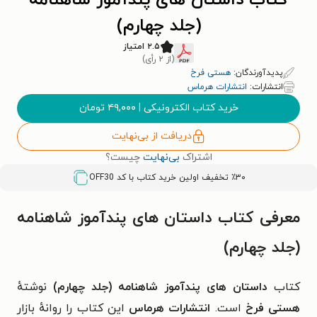
کتاب داستان های پندآموز شاهنامه
(جلد چهارم)
۲.۵ امتیاز
(از ۲ رأی)
پدیدآورندگان:
هستی فرخ
انتشارات:
انتشارات هرماس
خرید کتاب الکترونیکی
|
۴۹,۰۰۰
تومان
دریافت از بی‌نهایت
اشتراک
بی‌نهایت
چیست؟
٪۳۰ تخفیف اولین خرید کتاب با کد
OFF30
معرفی کتاب داستان های پندآموز شاهنامه
(جلد چهارم)
کتاب
داستان های پندآموز شاهنامه (جلد چهارم)
نوشتهٔ
هستی فرخ
است.
انتشارات هرماس
این کتاب را روانهٔ بازار