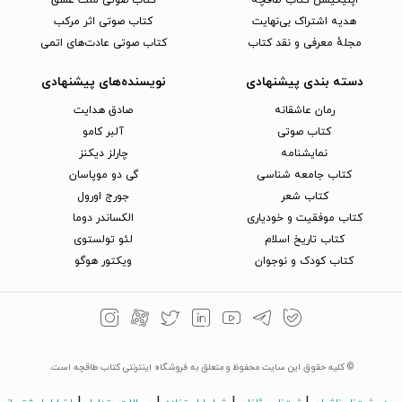
اپلیکیشن کتاب طاقچه
کتاب صوتی ملت عشق
هدیه اشتراک بی‌نهایت
کتاب صوتی اثر مرکب
مجلهٔ معرفی و نقد کتاب
کتاب صوتی عادت‌های اتمی
دسته بندی پیشنهادی
نویسنده‌های پیشنهادی
رمان عاشقانه
صادق هدایت
کتاب‌ صوتی
آلبر کامو
نمایشنامه
چارلز دیکنز
کتاب جامعه شناسی
گی دو موپاسان
کتاب شعر
جورج اورول
کتاب موفقیت و خودیاری
الکساندر دوما
کتاب تاریخ اسلام
لئو تولستوی
کتاب کودک و نوجوان
ویکتور هوگو
© کلیه حقوق این سایت محفوظ و متعلق به فروشگاه اینترنتی کتاب طاقچه است.