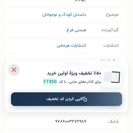
موضوع
داستان کودک و نوجوانان
گردآورنده
هستی فرخ
انتشارات
انتشارات هرماس
سال انتشار
۱۴۰۳/۰۷/۰۹
نسخه فیزیکی
٪۵۰ تخفیف ویژۀ اولین خرید
برای کتاب‌های متنی، با کد
FTX50
فرمت کتاب
PDF
کپی کردن کد تخفیف
حجم فایل
۳۳.۷۱
مگابایت
کتاب
شابک
۹۷۸۶۰۰۳۲۷۲۹۸۹