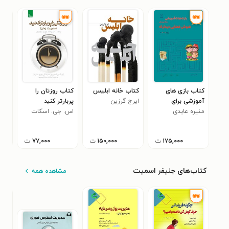
کتاب بازی های
کتاب خانه ابلیس
کتاب روزتان را
کتا
آموزشی برای
ایرج گرزین
پربارتر کنید
روم
۶
منیره عابدی
پرورش هوش
اس. جی. اسکات
فضایی دیداری (۷ تا
۱۲ سال)
۱۷۵,۰۰۰
ت
۱۵۰,۰۰۰
ت
۷۷,۰۰۰
ت
کتاب‌های جنیفر اسمیت
مشاهده همه