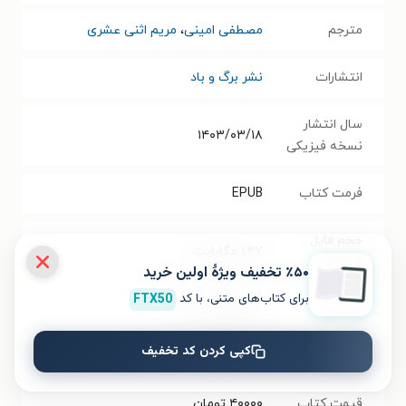
مترجم
مصطفی امینی
،
مریم اثنی عشری
انتشارات
نشر برگ و باد
سال انتشار
۱۴۰۳/۰۳/۱۸
نسخه فیزیکی
فرمت کتاب
EPUB
حجم فایل
۱.۲۷
مگابایت
کتاب
٪۵۰ تخفیف ویژۀ اولین خرید
برای کتاب‌های متنی، با کد
FTX50
شابک
۹۷۸۶۲۲۸۰۹۱۶۶۲
کپی کردن کد تخفیف
تعداد صفحه‌ها
۸۸
صفحه
قیمت کتاب
۴۰۰۰۰
تومان