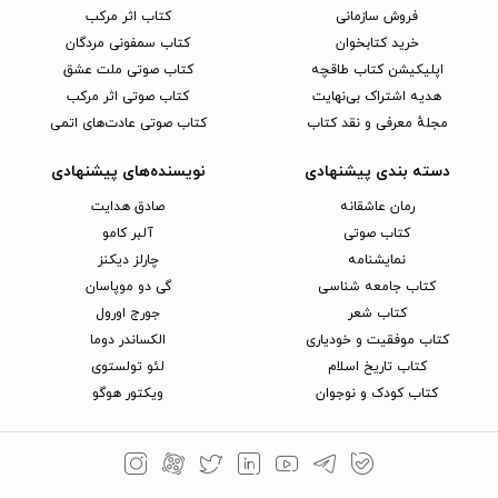
فروش سازمانی
کتاب اثر مرکب
خرید کتابخوان
کتاب سمفونی مردگان
اپلیکیشن کتاب طاقچه
کتاب صوتی ملت عشق
هدیه اشتراک بی‌نهایت
کتاب صوتی اثر مرکب
مجلهٔ معرفی و نقد کتاب
کتاب صوتی عادت‌های اتمی
دسته بندی پیشنهادی
نویسنده‌های پیشنهادی
رمان عاشقانه
صادق هدایت
کتاب‌ صوتی
آلبر کامو
نمایشنامه
چارلز دیکنز
کتاب جامعه شناسی
گی دو موپاسان
کتاب شعر
جورج اورول
کتاب موفقیت و خودیاری
الکساندر دوما
کتاب تاریخ اسلام
لئو تولستوی
کتاب کودک و نوجوان
ویکتور هوگو