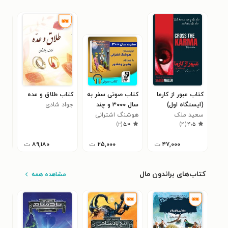
کتاب عبور از کارما
کتاب صوتی سفر به
کتاب طلاق و عده
کتاب
(ایستگاه اول)
سال ۳۰۰۰ و چند
جواد شادی
بای
سعید ملک
داستان دیگر
هوشنگ اشترانی
راض
)
۲
(
۵٫۰
)
۴
(
۴٫۵
۴۷,۰۰۰
ت
۲۵,۰۰۰
ت
۸۹,۱۸۰
ت
کتاب‌های براندون مال
مشاهده همه