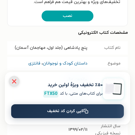
تخفیف‌های ویژه و بهترین قیمت هم فراهم است.
نصب
مشخصات کتاب الکترونیکی
نام کتاب
پنج پادشاهی (جلد اول، مهاجمان آسمان)
موضوع
داستان کودک و نوجوانان
،
فانتزی
نویسنده
براندون مال
٪۵۰ تخفیف ویژۀ اولین خرید
برای کتاب‌های متنی، با کد
FTX50
مترجم
بهاره مدیحی
انتشارات
نشر ویدا
کپی کردن کد تخفیف
سال انتشار
۱۳۹۹/۰۲/۱۱
نسخه فیزیکی