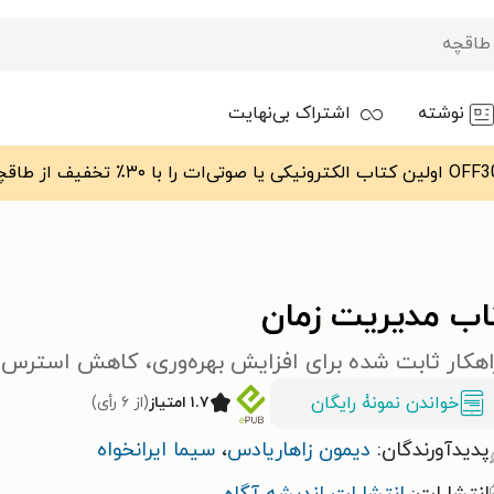
نوشته
اشتراک بی‌نهایت
اب مدیریت زمان
خواندن نمونۀ رایگان
۱.۷ امتیاز
(از ۶ رأی)
پدیدآورندگان:
دیمون زاهاریادس
،
سیما ایرانخواه