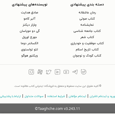
دسته بندی پیشنهادی
نویسنده‌های پیشنهادی
رمان عاشقانه
صادق هدایت
کتاب‌ صوتی
آلبر کامو
نمایشنامه
چارلز دیکنز
کتاب جامعه شناسی
گی دو موپاسان
کتاب شعر
جورج اورول
کتاب موفقیت و خودیاری
الکساندر دوما
کتاب تاریخ اسلام
لئو تولستوی
کتاب کودک و نوجوان
ویکتور هوگو
© کلیه حقوق این سایت محفوظ و متعلق به فروشگاه اینترنتی کتاب طاقچه است.
|
|
|
|
ورود و ثبت‌نام ناشران
ثبت‌نام مؤلفان
شرایط استفاده
سوالات متداول
ارتباط با پشتیبانی
©Taaghche.com
v
3.243.11