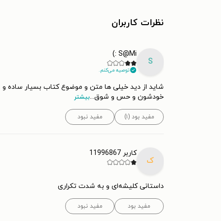
نظرات کاربران
S@Mi :)
S
توصیه می‌کنم.
شاید از دید خیلی ها متن و موضوع کتاب بسیار ساده و
خودشون و حس و شوق
...
بیشتر
مفید بود (۱)
مفید نبود
کاربر 11996867
ک
داستانی کلیشه‌ای ‌و به شدت تکراری
مفید بود
مفید نبود