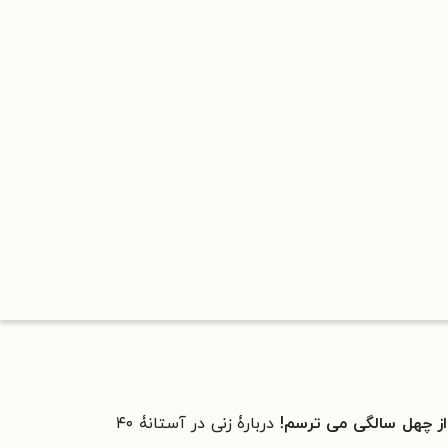
ز چهل سالگی می ترسم!
دربارۀ زنی در آستانۀ ۴۰