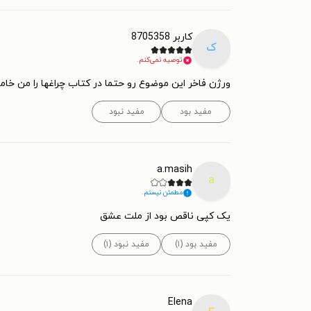
کاربر 8705358
ک
توصیه نمی‌کنم.
ورژن فاخر این موضوع رو حتما در کتاب چراغها را من خامو
مفید بود
مفید نبود
a.masih
a
مطمئن نیستم.
یک کپی ناقص بود از ملت عشق
مفید بود (۱)
مفید نبود (۱)
Elena