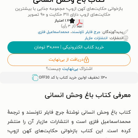
کتاب باغ وحش انسانی
بازخوانی حکایت‌های کهن ازوپ؛ مجموعه جذابی با بیشترین
حکایت‌های ازوپ دارای ۳۱۱ حکایت و ۹۰ تصویر
۱.۷ امتیاز
(از ۳ رأی)
پدیدآورندگان:
جرج فایلر تاونسند
،
محمداسماعیل فلزی
انتشارات:
انتشارات مازیار
خرید کتاب الکترونیکی
|
۳۰,۰۰۰
تومان
دریافت از بی‌نهایت
اشتراک
بی‌نهایت
چیست؟
٪۳۰ تخفیف اولین خرید کتاب با کد
OFF30
معرفی کتاب باغ وحش انسانی
کتاب باغ وحش انسانی نوشتهٔ جرج فایلر تاونسند و ترجمهٔ
محمداسماعیل فلزی است و انتشارات مازیار آن را منتشر
کرده است. این کتاب بازخوانی حکایت‌های کهن ازوپ؛