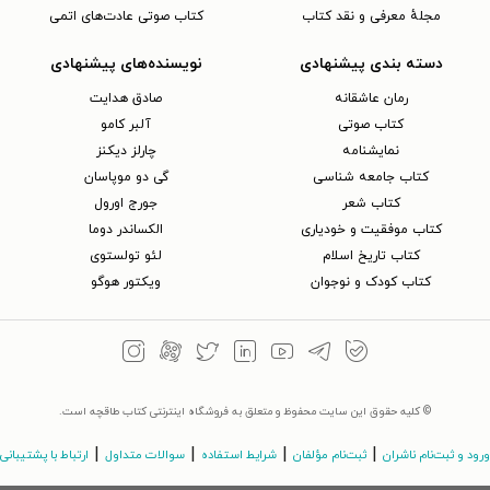
مجلهٔ معرفی و نقد کتاب
کتاب صوتی عادت‌های اتمی
دسته بندی پیشنهادی
نویسنده‌های پیشنهادی
رمان عاشقانه
صادق هدایت
کتاب‌ صوتی
آلبر کامو
نمایشنامه
چارلز دیکنز
کتاب جامعه شناسی
گی دو موپاسان
کتاب شعر
جورج اورول
کتاب موفقیت و خودیاری
الکساندر دوما
کتاب تاریخ اسلام
لئو تولستوی
کتاب کودک و نوجوان
ویکتور هوگو
© کلیه حقوق این سایت محفوظ و متعلق به فروشگاه اینترنتی کتاب طاقچه است.
|
|
|
|
ورود و ثبت‌نام ناشران
ثبت‌نام مؤلفان
شرایط استفاده
سوالات متداول
ارتباط با پشتیبانی