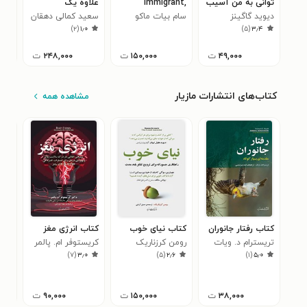
توانی به من آسیب
Immigrant,
علاوه یک
فار
دیوید گاگینز
بزنی (خلاصه کتاب)
Heroes and
سام بیات ماکو
سعید کمالی دهقان
ستا
۰
)
۲
(
۱٫۰
)
۵
(
۳٫۴
Countrymen
(Volume II
۴۹,۰۰۰
ت
۱۵۰,۰۰۰
ت
۲۴۸,۰۰۰
ت
کتاب‌های انتشارات مازیار
مشاهده همه
کتاب رفتار جانوران
کتاب نیای خوب
کتاب انرژی مغز
کتا
تریسترام د. ویات
رومن کرزناریک
کریستوفر ام. پالمر
تیم
۰
)
۷
(
۳٫۰
)
۵
(
۲٫۶
)
۱
(
۵٫۰
۳۸,۰۰۰
ت
۱۵۰,۰۰۰
ت
۹۰,۰۰۰
ت