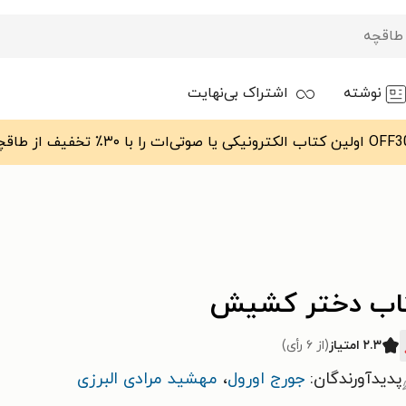
نوشته
اشتراک بی‌نهایت
اب دختر کشیش
۲.۳ امتیاز
(از ۶ رأی)
پدیدآورندگان:
جورج اورول
،
مهشید مرادی البرزی