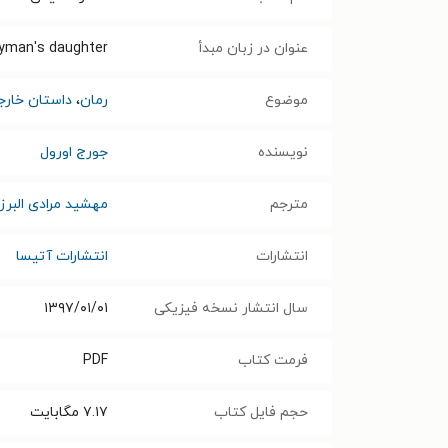
عنوان در زبان مبدأ
gyman's daughter
موضوع
رمان
،
داستان خارج
نویسنده
جورج اورول
مترجم
مهشید مرادی البرز
انتشارات
انتشارات آتیسا
سال انتشار نسخه فیزیکی
۱۳۹۷/۰۱/۰۱
فرمت کتاب
PDF
حجم فایل کتاب
۷.۱۷
مگابایت