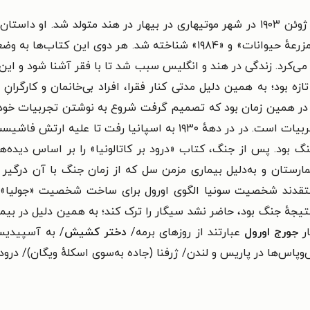
در ۲۵ ژوئن ۱۹۰۳ در شهر موتیهاری در بیهار در هند متولد شد. او 
بود که بیشتر برای دو رمان سرشناس و پرفروش «مزرعهٔ حیوانات» و «۱۹۸۴» ش
می‌کرد. زندگی در هند و انگلیس سبب شد تا با فقر آشنا شود و این
زه بود؛ به همین دلیل مدتی کنار فقرا، افراد بی‌خانمان و کارگران
 در همین زمان بود که تصمیم گرفت شروع به نوشتن تجربیات خودش
لندن» و «پاریس و دختر کشیش» حاصل همین تجربیات است. در در دههٔ ۹۳۰
گ بود. پس از جنگ، کتاب «درود بر کاتالونیا» را بر اساس دیده‌ه
ارستان و به‌دلیل بیماری مزمن سل که از زمان جنگ با آن درگیر 
 نتیجهٔ جنگ بود، حاضر نشد سیگار را ترک کند؛ به همین دلیل در 
جورج اورول
عبارتند از روزهای برمه/
دختر کشیش
/ به آسپیدیست
وپاس‌ها در پاریس و لندن/ ژرفنا (جاده به‌سوی اسکلهٔ ویگان)/ درود بر