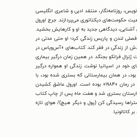
داستان‌نویس، روزنامه‌نگار، منتقد ادبی و شاعری انگلیسی
ناخته شد. هر دوی این کتاب‌ها به وضعیت حکومت‌های دیکتاتوری می‌پردازند. جرج اورول
 آشنایی، دیدگاهی جدید به او و کارهایش بخشید.
ِ فصلی لندن و پاریس زندگی کرد؛ او حتی مدتی در
 از زندگی در فقر کند. کتاب‌های «آس‌وپاس در
۱ به اسپانیا رفت تا علیه ارتش فاشیست ژنرال فرانکو بجنگد. در همین زمان درگیر بیماری
ای خود در اسپانیا نوشت. زندگی او همواره درگیر
بود، در همان بیمارستانی که بستری شده بود، با
«سونیا برونل» ازدواج کرد. بسیاری از منتقدان معتقدند شخصیت سونیا الگوی اورول برای ساخت شخصیت «جولیا» در رمان «۱۹۸۴» بوده است. اورول عاشق کشیدن
بیمارستان بستری شد و هفت ماه پس از چاپ کتاب
راها رسیدگی کن (پول و دیگر هیچ)/ هوای تازه
 کاتالونیا.