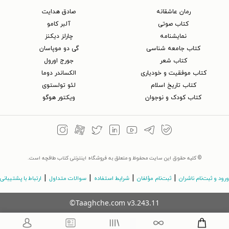
رمان عاشقانه
صادق هدایت
کتاب‌ صوتی
آلبر کامو
نمایشنامه
چارلز دیکنز
کتاب جامعه شناسی
گی دو موپاسان
کتاب شعر
جورج اورول
کتاب موفقیت و خودیاری
الکساندر دوما
کتاب تاریخ اسلام
لئو تولستوی
کتاب کودک و نوجوان
ویکتور هوگو
© کلیه حقوق این سایت محفوظ و متعلق به فروشگاه اینترنتی کتاب طاقچه است.
|
|
|
|
ورود و ثبت‌نام ناشران
ثبت‌نام مؤلفان
شرایط استفاده
سوالات متداول
ارتباط با پشتیبانی
©Taaghche.com
v
3.243.11