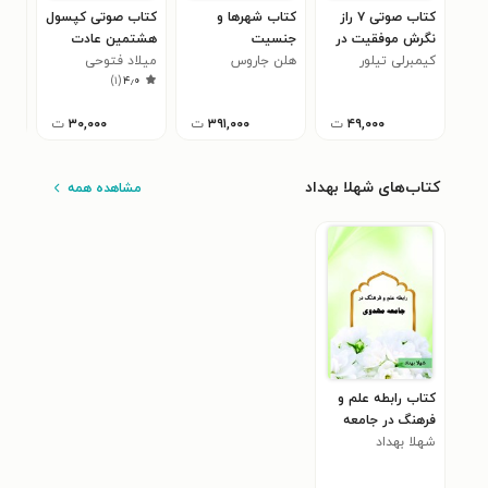
کتاب صوتی ۷ راز
کتاب شهرها و
کتاب صوتی کپسول
کتا
نگرش موفقیت در
جنسیت
هشتمین عادت
عبا
کیمبرلی تیلور
کاهش وزن (خلاصه
هلن جاروس
میلاد فتوحی
انسانهای تاثیرگذار
امی
)
۱
(
۴٫۰
کتاب)
۴۹,۰۰۰
ت
۳۹۱,۰۰۰
ت
۳۰,۰۰۰
ت
کتاب‌های شهلا بهداد
مشاهده همه
کتاب رابطه علم و
فرهنگ در جامعه
مهدوی
شهلا بهداد