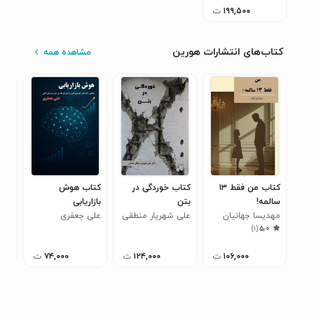
۱۹۹,۵۰۰
ت
کتاب‌های انتشارات هورین
مشاهده همه
کتاب من فقط ۱۳
کتاب خوردگی در
کتاب هوش
کتا
سالمه!
بتن
بازاریابی
راه
مهدیسا جهانیان
علی شهریار منطقی
علی جعفری
برای
اری
)
۱
(
۵٫۰
فسائی
۱۰۶,۰۰۰
ت
۱۲۴,۰۰۰
ت
۷۴,۰۰۰
ت