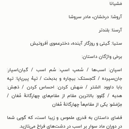
مَشیانا
آروشا: درخشان، مادر سروشا
آرسنا: بلندتر
ستیا: گیتی و روزگار آینده، دخترعموی اَفروتیش
برخی واژگان داستان:
اسپان: اسب‌ها / سُمپ اسپ: سُم اسب / گیان‌اسپار:
جان‌سپرده / گـُجستک: بیچاره و بدبخت / تپۀ پیرپاپا: تپه
بابا داوود الشتر / سَهش کردن: احساس کردن / دَهِش:
هدیه / گِلوو: بالاترین مقام از مقام‌های چهارگانه‌ٔ مُغان /
مِژمَشو: یکی از مقام‌هأ چهارگانه‌ٔ مُغان
فضای داستان به قدری ملموس و زیبا است، که گویی شما
در دوران ماد سوار بر اسب در دشت‌های فراخ می‌تازید.