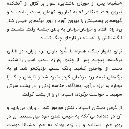
«مشیانا پس از خوردن ناشتایی، سوار بر کژال از آتشکده
بیرون رفت. هنگامی‌که به کنار رود کهمان رسید، پیاده شد و
گیوه‌های پشمینش را بیرون آورد و روی برگ‌های خیس کنار
رود راه افتاد و خرامان‌خرامان به بالای چشمه رفت. نشست و
انگشتانش را آهسته بر تارهای چنگ کشید.
نوای دلنواز چنگ، همراه با شُرهِ بارش نرم باران، در لابلای
درخت‌ها پیچید. پس از چندی رِم رَم سُمپ اسپی را شنید.
دست از نواختن کشید. بانگ سمپ نزدیک‌تر شد. او به
برگ‌های نیمه ‌زرد درختان گردو خیره شد و تارهای چنگ را
دوباره به لرزه درآورد. به‌ناگاه، هناسه زدنی را در پشت سرش
سهید. تا خواست برگردد، اسپادا او را از پشت گرفت.
از گرمی دستان اسپادا، تنش مور‌مور شد... . باران می‌بارید و
آن دو دلداده بی‌آنکه به خیس ‌شدن خود بیاوسیتند، رو در
روی هم ایستاده و زل زده بودند به هم. مشیانا دوست