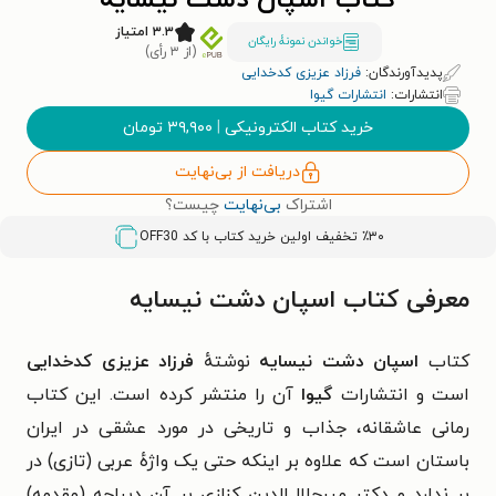
کتاب اسپان دشت نیسایه
۳.۳ امتیاز
خواندن نمونۀ رایگان
(از ۳ رأی)
پدیدآورندگان:
فرزاد عزیزی کدخدایی
انتشارات:
انتشارات گیوا
خرید کتاب الکترونیکی
|
۳۹,۹۰۰
تومان
دریافت از بی‌نهایت
اشتراک
بی‌نهایت
چیست؟
٪۳۰ تخفیف اولین خرید کتاب با کد
OFF30
معرفی کتاب اسپان دشت نیسایه
کتاب
اسپان دشت نیسایه
نوشتهٔ
فرزاد عزیزی کدخدایی
است و انتشارات
گیوا
آن را منتشر کرده است. این کتاب
رمانی عاشقانه، جذاب و تاریخی در مورد عشقی در ایران
باستان است که علاوه بر اینکه حتی یک واژه‌ٔ عربی (تازی) در
بر ندارد و دکتر میرجلال‌الدین کزازی بر آن دیباچه (مقدمه)