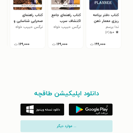
کتاب دفتر برنامه
کتاب راهنمای جامع
کتاب راهنمای
کتا
ریزی معمار ذهن
اکتشاف سرب
صحرایی شناسایی و
خود
ندا برسم
(Lead
نرگس حبیب خواه
اکتشاف کرومیت
نرگس حبیب خواه
پات
)
۳
(
۵٫۰
مشکله
Exploration) از
مشکله
مبانی تا اکتشاف
۱۹۹,۰۰۰
ت
۱۶۹,۰۰۰
ت
۱۶۹,۰۰۰
ت
عملی
دانلود اپلیکیشن طاقچه
... موارد دیگر