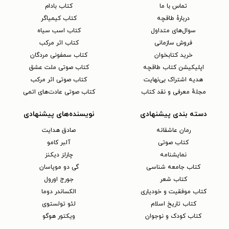
تماس با ما
کتاب بادام
دربارهٔ طاقچه
کتاب کیمیاگر
سوال‌های متداول
کتاب اسب سیاه
فروش سازمانی
کتاب اثر مرکب
خرید کتابخوان
کتاب سمفونی مردگان
اپلیکیشن کتاب طاقچه
کتاب صوتی ملت عشق
هدیه اشتراک بی‌نهایت
کتاب صوتی اثر مرکب
مجلهٔ معرفی و نقد کتاب
کتاب صوتی عادت‌های اتمی
دسته بندی پیشنهادی
نویسنده‌های پیشنهادی
رمان عاشقانه
صادق هدایت
کتاب‌ صوتی
آلبر کامو
نمایشنامه
چارلز دیکنز
کتاب جامعه شناسی
گی دو موپاسان
کتاب شعر
جورج اورول
کتاب موفقیت و خودیاری
الکساندر دوما
کتاب تاریخ اسلام
لئو تولستوی
کتاب کودک و نوجوان
ویکتور هوگو