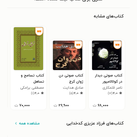
کتاب‌های مشابه
کتاب صوتی دیدار
کتاب صوتی دن
کتاب تسامح و
کتا
در کولالامپور
ژوان کرج
تساهل
خان
ناصر قلمکاری
صادق هدایت
مصطفی برامکی
صاد
۰
)
۱
(
۴٫۰
)
۵
(
۴٫۰
)
۱۲
(
۴٫۰
۶۸,۰۰۰
ت
۲۶,۹۰۰
ت
۷۰,۰۰۰
ت
کتاب‌های فرزاد عزیزی کدخدایی
مشاهده همه