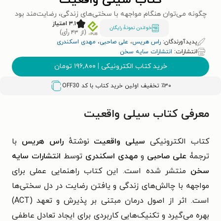
کتاب سیلی واقعیت
چگونه می‌توان هنگام مواجهه با سختی‌های زندگی، رضایت‌مند بود
۳.۱ امتیاز
خواندن نمونۀ رایگان
(از ۴۳ رأی)
پدیدآورندگان:
راس هریس
،
علی صاحبی
،
مهدی اسکندری
انتشارات:
انتشارات سایه سخن
خرید کتاب الکترونیکی
|
۱۹۶,۸۰۰
تومان
٪۳۰ تخفیف اولین خرید کتاب با کد
OFF30
معرفی کتاب سیلی واقعیت
کتاب الکترونیکی
سیلی واقعیت
نوشتهٔ
راس هریس
با
ترجمۀ
علی صاحبی
و
مهدی اسکندری
توسط
انتشارات سایه
سخن
منتشر شده است. این کتاب راهنمایی عملی برای
مواجهه با چالش‌های زندگی و یافتن رضایت در دل سختی‌ها
است. اثر از اصول درمان مبتنی بر پذیرش و تعهد (ACT)
بهره می‌گیرد و تکنیک‌هایی کاربردی برای ایجاد تعادل عاطفی