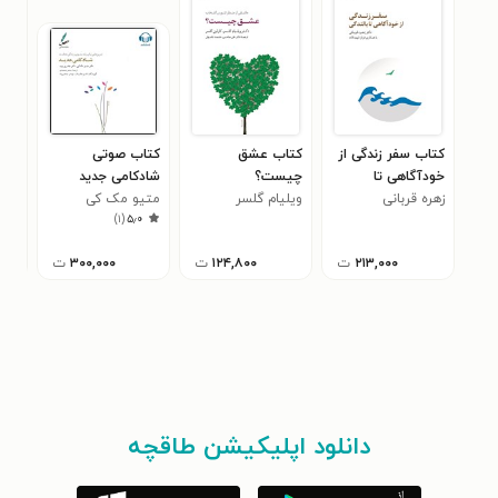
کتاب سفر زندگی از
کتاب عشق
کتاب صوتی
کتا
خودآگاهی تا
چیست؟
شادکامی جدید
هیج
بالندگی
زهره قربانی
ویلیام گلسر
متیو مک کی
کری
۸
)
۱
(
۵٫۰
۲۱۳,۰۰۰
ت
۱۲۴,۸۰۰
ت
۳۰۰,۰۰۰
ت
دانلود اپلیکیشن طاقچه