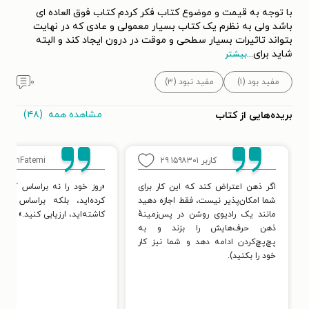
با توجه به قیمت و موضوع کتاب فکر کردم کتاب فوق العاده ای
باشد ولی به نظرم یک کتاب بسیار معمولی و عادی که در نهایت
بتواند تاثیرات بسیار سطحی و موقت در درون ایجاد کند و البته
شاید برای
...
بیشتر
مفید بود (۱)
مفید نبود (۳)
۰
مشاهده همه
(۴۸)
بریده‌هایی از کتاب
کاربر ۱۵۹۸۳۰۱
۲۹
r.FtmFatemi
اگر ذهن اعتراض کند که این کار برای
«روز خود را نه براساس آنچه 
شما امکان‌پذیر نیست، فقط اجازه دهید
کرده‌اید، بلکه براساس دان
مانند یک رادیوی روشن در پس‌زمینهٔ
کاشته‌اید، ارزیابی کنید.»
ذهن حرف‌هایش را بزند و به
پچ‌پچ‌کردن ادامه دهد و شما نیز کار
خود را بکنید).