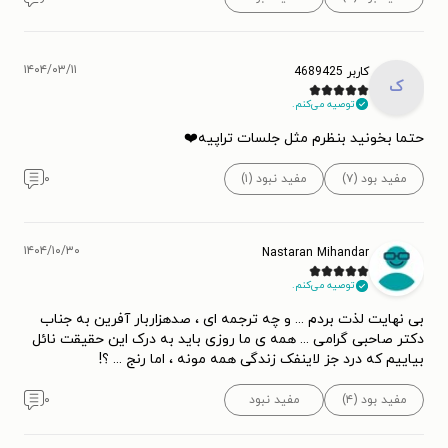
۱۴۰۴/۰۳/۱۱
کاربر 4689425
ک
توصیه می‌کنم.
حتما بخونید بنظرم مثل جلسات تراپیه❤️
مفید بود (۷)
مفید نبود (۱)
۰
۱۴۰۴/۱۰/۳۰
Nastaran Mihandar
توصیه می‌کنم.
بی نهایت لذت بردم ... و چه ترجمه ای ، صدهزاربار آفرین به جناب
دکتر صاحبی گرامی ... همه ی ما روزی باید به درک این حقیقت نائل
بیاییم که درد جز لاینفک زندگی همه مونه ، اما رنج ... ؟!
مفید بود (۴)
مفید نبود
۰