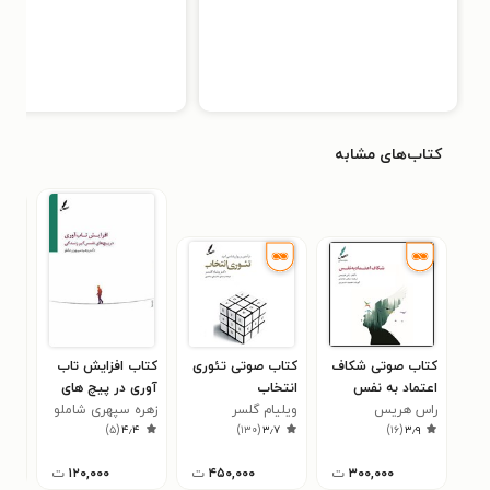
کتاب‌های مشابه
کتاب صوتی شکاف
کتاب صوتی تئوری
کتاب افزایش تاب
کتا
اعتماد به نفس
انتخاب
آوری در پیچ های
تنبل
راس هریس
ویلیام گلسر
نفس گیر زندگی
زهره سپهری شاملو
دون
۶
)
۵
(
۴٫۴
)
۱۳۰
(
۳٫۷
)
۱۶
(
۳٫۹
۳۰۰,۰۰۰
ت
۴۵۰,۰۰۰
ت
۱۲۰,۰۰۰
ت