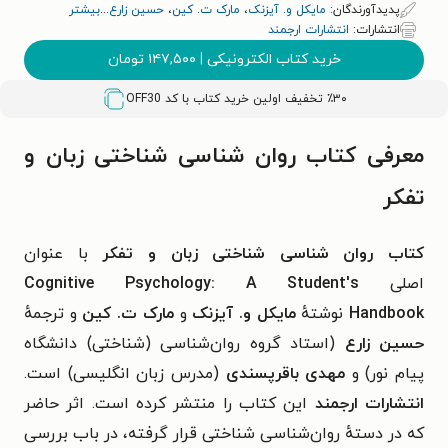
پدیدآورندگان:
مایکل و. آیزنک
،
مارک ت. کین
،
حسین زارع
...
بیشتر
انتشارات:
انتشارات ارجمند
خرید کتاب الکترونیکی
|
۱۴۷,۵۰۰
تومان
٪۳۰ تخفیف اولین خرید کتاب با کد
OFF30
معرفی کتاب روان‌ شناسی شناختی زبان و
تفکر
کتاب روان‌ شناسی شناختی زبان و تفکر
با عنوان
اصلی
Cognitive Psychology: A Student's
Handbook
نوشتهٔ
مایکل و. آیزنک
و
مارک ت. کین
و ترجمهٔ
حسین زارع
(
استاد گروه روان‌شناسی (شناختی) دانشگاه
پیام نور
) و
مهدی باقرپسندی
(
مدرس زبان انگلیسی
) است.
انتشارات ارجمند
این کتاب را منتشر کرده است. اثر حاضر
که در دستهٔ
روان‌شناسی شناختی
قرار گرفته، در باب
بررسی