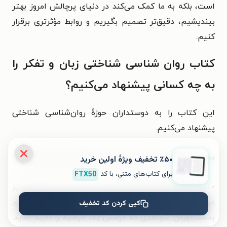
است، بلکه به ما کمک می‌کند در دنیای پرچالش امروز بهتر
بیندیشیم، دقیق‌تر تصمیم بگیریم و روابط مؤثرتری برقرار
کنیم.
کتاب روان‌ شناسی شناختی زبان و تفکر را
به چه کسانی پیشنهاد می‌کنیم؟
این کتاب را به دوستداران حوزهٔ روان‌شناسی شناختی
پیشنهاد می‌کنیم.
بخشی از کتاب روان‌ شناسی شناختی زبان و تفکر
٪۵۰ تخفیف ویژۀ اولین خرید
برای کتاب‌های متنی، با کد
FTX50
«
کارل پوپر (۱۹۶۸) مطرح نموده که میان تأیید و ابطال تمایز
مهمی وجود دارد. تأیید عبارت است از تلاش برای
کپی کردن کد تخفیف
بدست‌آوردن شواهدی که درستی یک فرضیه را تأیید نماید.