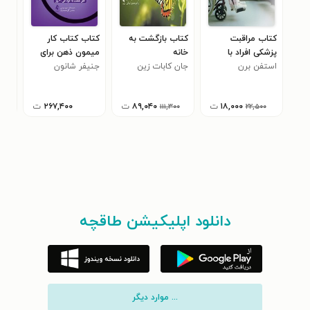
کتاب مراقبت
کتاب بازگشت به
کتاب کتاب کار
کتا
پزشکی افراد با
خانه
میمون ذهن برای
وین
استفن برن
ضایعه نخاعی
جان کابات زین
جنیفر شانون
غلبه بر کمال گرایی
تنها
کری
۰
۱۸,۰۰۰
ت
۸۹,۰۴۰
ت
۲۶۷,۴۰۰
ت
۱۱۱,۳۰۰
۲۲,۵۰۰
دانلود اپلیکیشن طاقچه
... موارد دیگر