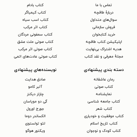
تماس با ما
کتاب بادام
دربارهٔ طاقچه
کتاب کیمیاگر
سوال‌های متداول
کتاب اسب سیاه
فروش سازمانی
کتاب اثر مرکب
خرید کتابخوان
کتاب سمفونی مردگان
اپلیکیشن کتاب طاقچه
کتاب صوتی ملت عشق
هدیه اشتراک بی‌نهایت
کتاب صوتی اثر مرکب
مجلهٔ معرفی و نقد کتاب
کتاب صوتی عادت‌های اتمی
دسته بندی پیشنهادی
نویسنده‌های پیشنهادی
رمان عاشقانه
صادق هدایت
کتاب‌ صوتی
آلبر کامو
نمایشنامه
چارلز دیکنز
کتاب جامعه شناسی
گی دو موپاسان
کتاب شعر
جورج اورول
کتاب موفقیت و خودیاری
الکساندر دوما
کتاب تاریخ اسلام
لئو تولستوی
کتاب کودک و نوجوان
ویکتور هوگو