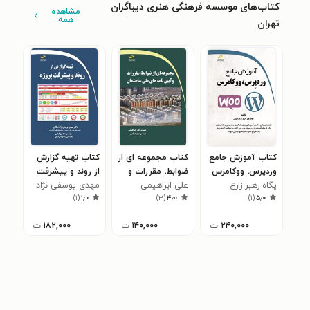
کتاب‌های موسسه فرهنگی هنری دیباگران
مشاهده
همه
تهران
کتاب آموزش جامع
کتاب مجموعه ای از
کتاب تهیه گزارش
کتا
وردپرس، ووکامرس
ضوابط، مقررات و
از روند و پیشرفت
لول
پگاه رهبر زارع
علی ابراهیمی
آیین نامه های ملی
پروژه
مهدی یوسفی نژاد
مهد
۰
)
۱
(
۱٫۰
)
۳
(
۴٫۰
)
۱
(
۵٫۰
ساختمان
عطاری
۲۴۰,۰۰۰
ت
۱۴۰,۰۰۰
ت
۱۸۲,۰۰۰
ت