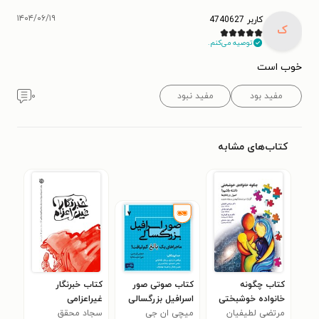
۱۴۰۴/۰۶/۱۹
کاربر 4740627
ک
توصیه می‌کنم.
خوب است
مفید بود
مفید نبود
۰
کتاب‌های مشابه
کتاب چگونه
کتاب صوتی صور
کتاب خبرنگار
خانواده خوشبختی
اسرافیل بزرگسالی
غیراعزامی
داشته باشیم؟
مرتضی لطیفیان
میچی ان جی
(ماجراهای یک بالغ
سجاد محقق