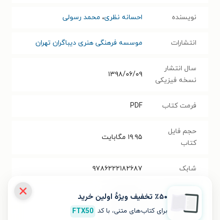
نویسنده
احسانه نظری
،
محمد رسولی
انتشارات
موسسه فرهنگی هنری دیباگران تهران
سال انتشار
۱۳۹۸/۰۶/۰۹
نسخه فیزیکی
فرمت کتاب
PDF
حجم فایل
۱۹.۹۵
مگابایت
کتاب
شابک
۹۷۸۶۲۲۲۱۸۲۶۸۷
تعداد صفحه‌ها
۳۰۴
صفحه
٪۵۰ تخفیف ویژۀ اولین خرید
برای کتاب‌های متنی، با کد
FTX50
قیمت کتاب
۹۱۰۰۰
تومان