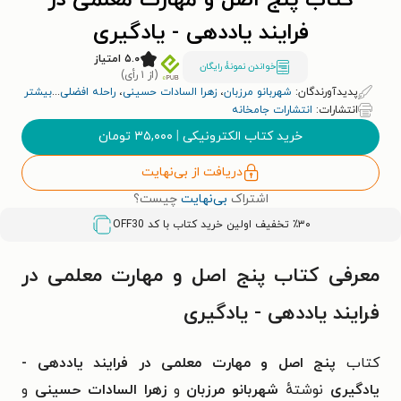
کتاب پنج اصل و مهارت معلمی در
فرایند یاددهی - یادگیری
۵.۰ امتیاز
خواندن نمونۀ رایگان
(از ۱ رأی)
پدیدآورندگان:
شهربانو مرزبان
،
زهرا السادات حسینی
،
راحله افضلی
...
بیشتر
انتشارات:
انتشارات جامخانه
خرید کتاب الکترونیکی
|
۳۵,۰۰۰
تومان
دریافت از بی‌نهایت
اشتراک
بی‌نهایت
چیست؟
٪۳۰ تخفیف اولین خرید کتاب با کد
OFF30
معرفی کتاب پنج اصل و مهارت معلمی در
فرایند یاددهی - یادگیری
کتاب
پنج اصل و مهارت معلمی در فرایند یاددهی -
یادگیری
نوشتهٔ
شهربانو مرزبان
و
زهرا السادات حسینی
و