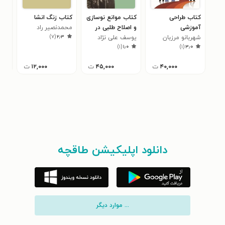
کتاب طراحی
کتاب موانع نوسازی
کتاب زنگ انشا
کتا
آموزشی
و اصلاح طلبی در
محمدنصیر راد
آسم
)
۷
(
۲٫۳
شهربانو مرزبان
یوسف علی نژاد
ایران عصر قاجار
محم
۰
)
۱
(
۱٫۰
)
۱
(
۳٫۰
ندافی
۴۰,۰۰۰
ت
۴۵,۰۰۰
ت
۱۲,۰۰۰
ت
دانلود اپلیکیشن طاقچه
... موارد دیگر