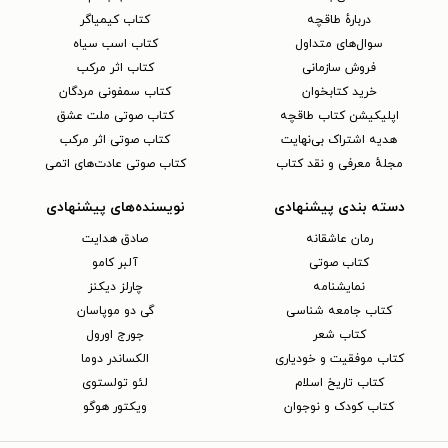
دربارهٔ طاقچه
کتاب کیمیاگر
سوال‌های متداول
کتاب اسب سیاه
فروش سازمانی
کتاب اثر مرکب
خرید کتابخوان
کتاب سمفونی مردگان
اپلیکیشن کتاب طاقچه
کتاب صوتی ملت عشق
هدیه اشتراک بی‌نهایت
کتاب صوتی اثر مرکب
مجلهٔ معرفی و نقد کتاب
کتاب صوتی عادت‌های اتمی
دسته بندی پیشنهادی
نویسنده‌های پیشنهادی
رمان عاشقانه
صادق هدایت
کتاب‌ صوتی
آلبر کامو
نمایشنامه
چارلز دیکنز
کتاب جامعه شناسی
گی دو موپاسان
کتاب شعر
جورج اورول
کتاب موفقیت و خودیاری
الکساندر دوما
کتاب تاریخ اسلام
لئو تولستوی
کتاب کودک و نوجوان
ویکتور هوگو