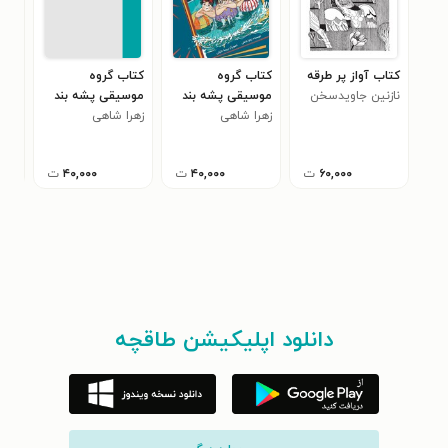
کتاب آواز پر طرقه
کتاب گروه
کتاب گروه
کتا
نازنین جاویدسخن
موسیقی پشه بند
موسیقی پشه بند
موس
زهرا شاهی
(جلد سوم، آواره ای
زهرا شاهی
(جلد دوم، موش
زهر
(جل
در پارک آبی)
مرده خیس)
کلا
۶۰,۰۰۰
ت
۴۰,۰۰۰
ت
۴۰,۰۰۰
ت
دانلود اپلیکیشن طاقچه