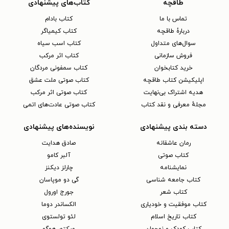
طاقچه
کتاب‌های پیشنهادی
تماس با ما
کتاب بادام
دربارهٔ طاقچه
کتاب کیمیاگر
سوال‌های متداول
کتاب اسب سیاه
فروش سازمانی
کتاب اثر مرکب
خرید کتابخوان
کتاب سمفونی مردگان
اپلیکیشن کتاب طاقچه
کتاب صوتی ملت عشق
هدیه اشتراک بی‌نهایت
کتاب صوتی اثر مرکب
مجلهٔ معرفی و نقد کتاب
کتاب صوتی عادت‌های اتمی
دسته بندی پیشنهادی
نویسنده‌های پیشنهادی
رمان عاشقانه
صادق هدایت
کتاب‌ صوتی
آلبر کامو
نمایشنامه
چارلز دیکنز
کتاب جامعه شناسی
گی دو موپاسان
کتاب شعر
جورج اورول
کتاب موفقیت و خودیاری
الکساندر دوما
کتاب تاریخ اسلام
لئو تولستوی
کتاب کودک و نوجوان
ویکتور هوگو