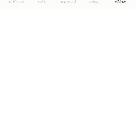
فروشگاه
بی‌نهایت
کتاب‌های من
نوشته
حساب کاربری
دانلود اپلیکیشن طاقچه
... موارد دیگر
مشاهدهٔ دیگر نسخه‌های طاقچه