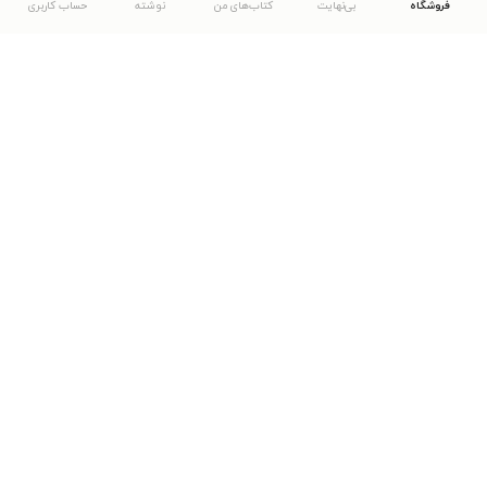
فروشگاه
بی‌نهایت
کتاب‌های من
نوشته
حساب کاربری
دانلود اپلیکیشن طاقچه
... موارد دیگر
مشاهدهٔ دیگر نسخه‌های طاقچه