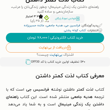
کتاب لذت کمتر داشتن
راهنمای داشتن یک زندگی مینیمال؛ چطور زندگی‌تان را مرتب،
سازمان‌دهی و ساده کنید
۳.۷ امتیاز
خواندن نمونۀ رایگان
(از ۳۵ رأی)
پدیدآورندگان:
فرانسین جی
،
هدیه جامعی
،
مائده حسین‌زاده
انتشارات:
کتاب کوله پشتی
خرید کتاب الکترونیکی
|
۷۸,۰۰۰
تومان
دریافت از بی‌نهایت
اشتراک
بی‌نهایت
چیست؟
٪۳۰ تخفیف اولین خرید کتاب با کد
OFF30
معرفی کتاب لذت کمتر داشتن
کتاب
لذت کمتر داشتن
نوشت
ه فرانسیس جی
است که با
ترجمه
هدیه جامعی
منتشر شده است. این کتاب
راهنمای
داشتن یک زندگی مینیمال
است و به شما یاد می‌دهد