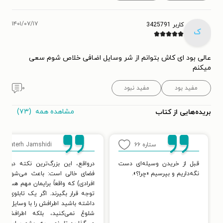
۱۴۰۱/۰۷/۱۷
کاربر 3425791
ک
عالی بود ای کاش بتوانم از شر وسایل اضافی خلاص شوم سعی
میکنم
مفید بود
مفید نبود
۰
مشاهده همه
(۷۳)
بریده‌هایی از کتاب
ستاره
۶۶
Khaterh Jamshidi
۳
قبل از خریدن وسیله‌ای دست
درواقع، این بزرگ‌ترین نکته درمور
نگه‌داریم و بپرسیم «چرا؟».
فضای خالی است: باعث می‌شود موا
افرادی) که واقعاً برایمان مهم هستند 
توجه قرار بگیرند. اگر یک تابلوی نقا
داشته باشید اطرافش را با وسایل دکو
شلوغ نمی‌کنید، بلکه اطرافش ر