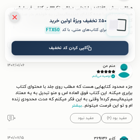
مطالب پیش پاافتاده و ابتدایی مطالب تکراااااری کتاب فرسایشی
هست من تقریبا همه کتابای مینیمالیستی رو خوندم ،در صدر جدول
٪۵۰ تخفیف ویژۀ اولین خرید
کتاب در باب زندگی مینیمالیستی فومیو ساساکی معرفی
میکنم،مخصوصا نسخه صوتی اش که طاقچه داره بخرید بخونید و
برای کتاب‌های متنی، با کد
FTX50
لذت ببرید عااالیه اون برعکس
...
بیشتر
مفید بود (۶)
مفید نبود
۰
کپی کردن کد تخفیف
۱۴۰۲/۰۱/۰۶
منم من
توصیه می‌کنم.
جزء محدود کتابهایی هست که مطلب روی جلد با محتوای کتاب
برابری میکنه. این کتاب فوق العاده اس و منو تبدیل به یه معتاد
مینیمالیسم کرده! وقتی به این فکر میکنم که مدت محدودی زنده
ام و تو این فرصت میتونم
...
بیشتر
مفید بود (۶)
مفید نبود
۰
۱۴۰۱/۰۷/۱۵
کاربر ۳۶۹۱۷۴۶