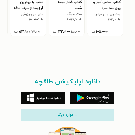
کتاب سامی کیز و
کتاب قطار نیمه
کتاب با بهترین
کتا
پول نقد سرد
شب
آرزوها از طرف کافه
فري
وندلین وان درانن
مت هیگ
ماه کامل
مای موچیزوکی
)
۳
(
۳٫۷
)
۴۳
(
۳٫۷
)
۲
(
۱٫۰
۱۰۵,۰۰۰
ت
۱۳۲,۳۰۰
ت
۵۳,۹۰۰
ت
۰
۷۷,۰۰۰
۱۸۹,۰۰۰
دانلود اپلیکیشن طاقچه
... موارد دیگر