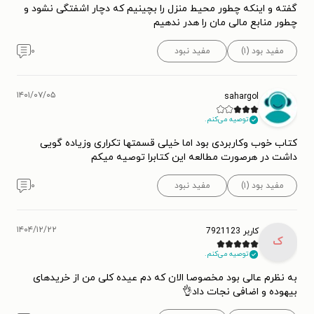
گفته و اینکه چطور محیط منزل را بچینیم که دچار اشفتگی نشود و
چطور منابع مالی مان را هدر ندهیم
مفید بود (۱)
مفید نبود
۰
۱۴۰۱/۰۷/۰۵
sahargol
توصیه می‌کنم.
کتاب خوب وکاربردی بود اما خیلی قسمتها تکراری وزیاده گویی
داشت در هرصورت مطالعه این کتابرا توصیه میکم
مفید بود (۱)
مفید نبود
۰
۱۴۰۴/۱۲/۲۲
کاربر 7921123
ک
توصیه می‌کنم.
به نظرم عالی بود مخصوصا الان که دم عیده کلی من از خریدهای
بیهوده و اضافی نجات داد👌