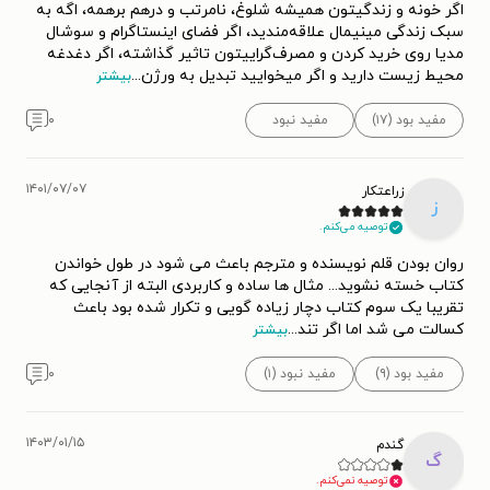
اگر خونه و زندگیتون همیشه شلوغ، نامرتب و درهم برهمه، اگه به
سبک زندگی مینیمال علاقه‌مندید، اگر فضای اینستاگرام و سوشال
مدیا روی خرید کردن و مصرف‌گراییتون تاثیر گذاشته، اگر دغدغه
محیط زیست دارید و اگر میخوایید تبدیل به ورژن
...
بیشتر
مفید بود (۱۷)
مفید نبود
۰
۱۴۰۱/۰۷/۰۷
زراعتکار
ز
توصیه می‌کنم.
روان بودن قلم نویسنده و مترجم باعث می شود در طول خواندن
کتاب خسته نشوید... مثال ها ساده و کاربردی البته از آنجایی که
تقریبا یک سوم کتاب دچار زیاده گویی و تکرار شده بود باعث
کسالت می شد اما اگر تند
...
بیشتر
مفید بود (۹)
مفید نبود (۱)
۰
۱۴۰۳/۰۱/۱۵
گندم
گ
توصیه نمی‌کنم.