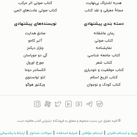
هدیه اشتراک بی‌نهایت
کتاب صوتی اثر مرکب
مجلهٔ معرفی و نقد کتاب
کتاب صوتی عادت‌های اتمی
دسته بندی پیشنهادی
نویسنده‌های پیشنهادی
رمان عاشقانه
صادق هدایت
کتاب‌ صوتی
آلبر کامو
نمایشنامه
چارلز دیکنز
کتاب جامعه شناسی
گی دو موپاسان
کتاب شعر
جورج اورول
کتاب موفقیت و خودیاری
الکساندر دوما
کتاب تاریخ اسلام
لئو تولستوی
کتاب کودک و نوجوان
ویکتور هوگو
© کلیه حقوق این سایت محفوظ و متعلق به فروشگاه اینترنتی کتاب طاقچه است.
|
|
|
|
ورود و ثبت‌نام ناشران
ثبت‌نام مؤلفان
شرایط استفاده
سوالات متداول
ارتباط با پشتیبانی