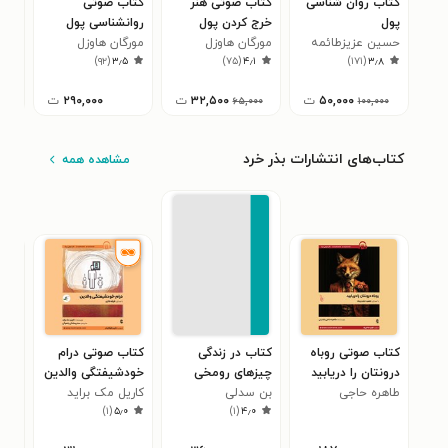
کتاب روان شناسی
کتاب صوتی هنر
کتاب صوتی
کتا
پول
خرج کردن پول
روانشناسی پول
روا
حسین عزیزطائمه
مورگان هاوزل
مورگان هاوزل
مور
۴
)
۹۲
(
۳٫۵
)
۷۵
(
۴٫۱
)
۱۷۱
(
۳٫۸
۵۰,۰۰۰
ت
۳۲,۵۰۰
ت
۲۹۰,۰۰۰
ت
۶۵,۰۰۰
۱۰۰,۰۰۰
کتاب‌های انتشارات بذر خرد
مشاهده همه
کتاب صوتی روباه
کتاب در زندگی
کتاب صوتی درام
کتا
درونتان را دریابید
چیزهای رومخی
خودشیفتگی والدین
تار
طاهره حاجی
بن سدلی
هست که...
کاریل مک براید
ماری
۵
)
۱
(
۵٫۰
)
۱
(
۴٫۰
عابدینی