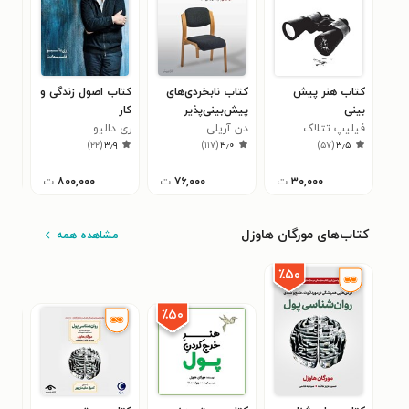
کتاب هنر پیش
کتاب نابخردی‌های
کتاب اصول زندگی و
کتا
بینی
پیش‌بینی‌پذیر
کار
پرو
فیلیپ تتلاک
دن آریلی
ری دالیو
نسی
۱
)
۲۲
(
۳٫۹
)
۱۱۷
(
۴٫۰
)
۵۷
(
۳٫۵
طال
۳۰,۰۰۰
ت
۷۶,۰۰۰
ت
۸۰۰,۰۰۰
ت
کتاب‌های مورگان هاوزل
مشاهده همه
٪۵۰
٪۵۰