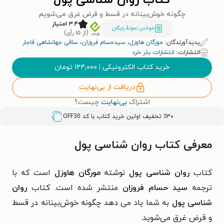
کتاب روان شناسی پول
چگونه خوش‌بینانه در قسط و قرض غرق می‌شویم
۳.۴ امتیاز
خواندن نمونۀ رایگان
(از ۱۵ رأی)
پدیدآورندگان:
مورگان هاوزل
،
سیدحسام فروزان
،
ساقی جهانشاهی قاجار
انتشارات:
انتشارات بذر خرد
خرید کتاب الکترونیکی
|
۱۲۴,۰۰۰
تومان
دریافت از بی‌نهایت
اشتراک
بی‌نهایت
چیست؟
٪۳۰ تخفیف اولین خرید کتاب با کد
OFF30
معرفی کتاب روان شناسی پول
کتاب
روان شناسی پول
نوشته
مورگان هاوزل
است که با
ترجمه
سید حسام فروزان
منتشر شده است. کتاب
روان
شناسی پول
به شما یاد می دهد چگونه خوش‌بینانه در قسط
و قرض غرق می‌شوید.