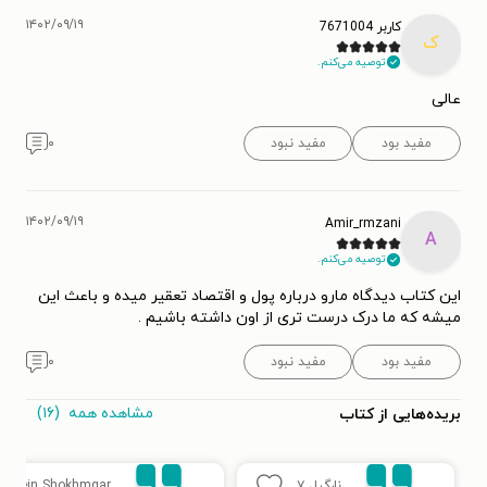
۱۴۰۲/۰۹/۱۹
کاربر 7671004
ک
توصیه می‌کنم.
عالی
مفید بود
مفید نبود
۰
۱۴۰۲/۰۹/۱۹
Amir_rmzani
A
توصیه می‌کنم.
این کتاب دیدگاه مارو درباره پول و اقتصاد تعقیر میده و باعث این
میشه که ما درک درست تری از اون داشته باشیم .
مفید بود
مفید نبود
۰
مشاهده همه
(۱۶)
بریده‌هایی از کتاب
نارگیل
۷
ossein Shokhmgar