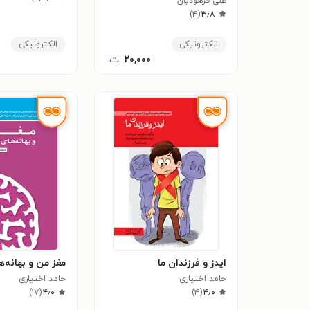
علی فرهودیان
)
۴
(
۳٫۸
الکترونیکی
الکترونیکی
۲۰,۰۰۰
ت
ایدز و فرزندان ما
مغز من و بهانه‌
حامد اختیاری
حامد اختیاری
)
۱۷
(
۴٫۰
)
۴
(
۴٫۰