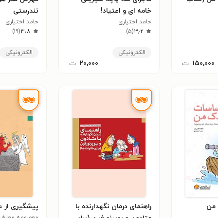
خامه ای و اعتیاد!
تندرستی
حامد اختیاری
حامد اختیاری
)
۱۹
(
۳٫۸
)
۵
(
۳٫۲
الکترونیکی
الکترونیکی
۱۵۰,۰۰۰
ت
۲۰,۰۰۰
ت
 من
راهنمای درمان نگهدارنده با
پیشگیری از ع
معصومه معارف‌