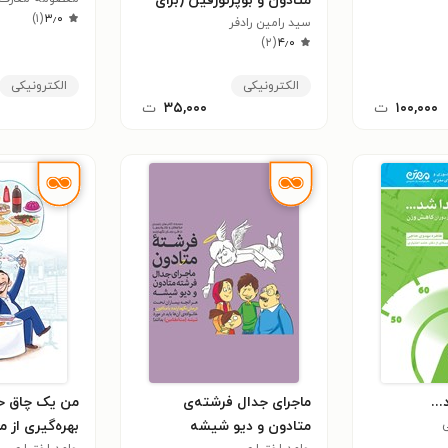
متادون و بوپرنورفین (برای
)
۱
(
۳٫۰
خانواده ها)
سید رامین رادفر
)
۲
(
۴٫۰
الکترونیکی
الکترونیکی
۱۰۰,۰۰۰
ت
۳۵,۰۰۰
ت
..
ماجرای جدال فرشته‌ی
من یک چاق خ
متادون و دیو شیشه
بهره‌گیری از 