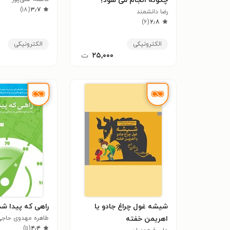
چگونه انجام می شود؟
)
۱۸
(
۳٫۷
رضا دانشمند
)
۶
(
۲٫۸
الکترونیکی
الکترونیکی
۲۵,۰۰۰
ت
شیشه غول چراغ جادو یا
راهی که پیدا شد.
اهریمن خفته
طاهره مهدوی حاجی
)
۱۱
(
۴٫۴