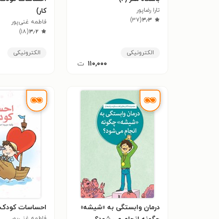
تارا رضاپور
کار)
)
۳۷
(
۳٫۳
فاطمه غنی‌پور
)
۱۸
(
۳٫۲
الکترونیکی
الکترونیکی
۱۱۰,۰۰۰
ت
درمان وابستگی به «شیشه»
احساسات کودک
فاطمه غنی‌پور