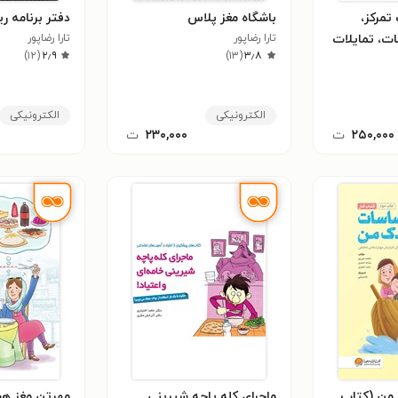
تمرکز،
باشگاه مغز پلاس
دفتر برنامه ر
ت، تمایلات
تارا رضاپور
تارا رضاپور
)
۱۲
(
۲٫۹
)
۱۳
(
۳٫۸
الکترونیکی
الکترونیکی
۲۵۰,۰۰۰
ت
۲۳۰,۰۰۰
ت
من (کتاب
ماجرای کله پاچه شیرینی
مهرتن مغز هو